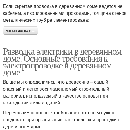
Если скрытая проводка в деревянном доме ведется не
Электроразводка в
Электропроводка в
кабелем, а изолированными проводами, толщина стенок
доме
деревянном домике
металлических труб регламентирована:
читать дальше →
Дом под гипсокартон
Проводка в доме
Разводка электрики в деревянном
доме. Основные требования к
электропроводке в деревянном
доме
Фазы в частном доме
Проводка в квартире
Выше мы определились, что древесина – самый
опасный и легко воспламеняемый строительный
материал, используемый в качестве основы при
возведении жилых зданий.
Перечислим основные требования, которым нужно
следовать при организации электрической проводки в
деревянном доме: