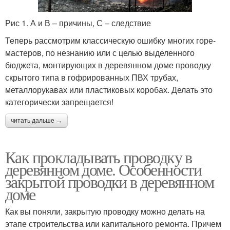
Рис 1. А и В – причины, С – следствие
Проводка по
Электропроводки в
Теперь рассмотрим классическую ошибку многих горе-
деревянному потолку
деревянных строениях
мастеров, по незнанию или с целью выделенного
бюджета, монтирующих в деревянном доме проводку
скрытого типа в гофрированных ПВХ трубах,
металлорукавах или пластиковых коробах. Делать это
Открытая проводка
Проводки по дереву
категорически запрещается!
читать дальше →
Дом в гофре
Дом по правилам
Как прокладывать проводку в
деревянном доме. Особенности
закрытой проводки в деревянном
доме
Красивая проводка
Дом под штукатуркой
Как вы поняли, закрытую проводку можно делать на
этапе строительства или капитального ремонта. Причем