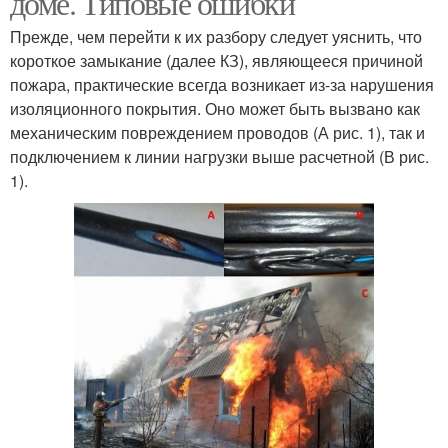
доме. Типовые ошибки
Прежде, чем перейти к их разбору следует уяснить, что
короткое замыкание (далее КЗ), являющееся причиной
Электропроводки в
пожара, практические всегда возникает из-за нарушения
Дом в кабель
деревянном доме
изоляционного покрытия. Оно может быть вызвано как
механическим повреждением проводов (А рис. 1), так и
подключением к линии нагрузки выше расчетной (В рис.
1).
Требования к проводке
Влаги на проводку
Дом под гипсокартоном
Скрытая проводка
Деревянный дом
Дом с помощью