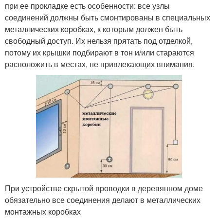
при ее прокладке есть особенности: все узлы
соединений должны быть смонтированы в специальных
Ретро проводки
Дом на изоляторах
металлических коробках, к которым должен быть
свободный доступ. Их нельзя прятать под отделкой,
потому их крышки подбирают в тон и/или стараются
расположить в местах, не привлекающих внимания.
Дом на фарфоровых
Материалы для ретро
изоляторах
проводки
Электропроводка в
Электропроводки в
частном доме
частном доме
Загородный дом
Провода для проводки
При устройстве скрытой проводки в деревянном доме
обязательно все соединения делают в металлических
монтажных коробках