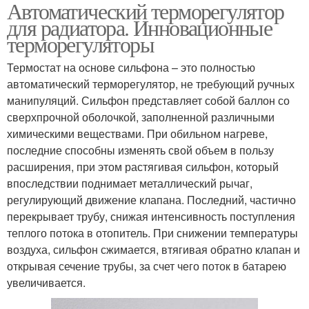
Автоматический терморегулятор
Терморегулятор в
Терморегуляторы с
для радиатора. Инновационные
системе
датчиком
терморегуляторы
Термостат на основе сильфона – это полностью
Масляный
Радиаторные
автоматический терморегулятор, не требующий ручных
обогреватель
терморегуляторы
манипуляций. Сильфон представляет собой баллон со
сверхпрочной оболочкой, заполненной различными
химическими веществами. При обильном нагреве,
последние способны изменять свой объем в пользу
расширения, при этом растягивая сильфон, который
впоследствии поднимает металлический рычаг,
регулирующий движение клапана. Последний, частично
перекрывает трубу, снижая интенсивность поступления
теплого потока в отопитель. При снижении температуры
воздуха, сильфон сжимается, втягивая обратно клапан и
открывая сечение трубы, за счет чего поток в батарею
увеличивается.