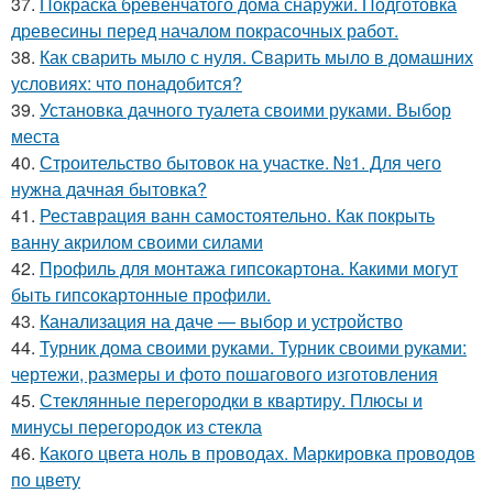
37.
Покраска бревенчатого дома снаружи. Подготовка
древесины перед началом покрасочных работ.
38.
Как сварить мыло с нуля. Сварить мыло в домашних
условиях: что понадобится?
39.
Установка дачного туалета своими руками. Выбор
места
40.
Строительство бытовок на участке. №1. Для чего
нужна дачная бытовка?
41.
Реставрация ванн самостоятельно. Как покрыть
ванну акрилом своими силами
42.
Профиль для монтажа гипсокартона. Какими могут
быть гипсокартонные профили.
43.
Канализация на даче — выбор и устройство
44.
Турник дома своими руками. Турник своими руками:
чертежи, размеры и фото пошагового изготовления
45.
Стеклянные перегородки в квартиру. Плюсы и
минусы перегородок из стекла
46.
Какого цвета ноль в проводах. Маркировка проводов
по цвету