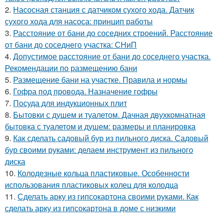
2.
Насосная станция с датчиком сухого хода. Датчик
сухого хода для насоса: принцип работы
3.
Расстояние от бани до соседних строений. Расстояние
от бани до соседнего участка: СНиП
4.
Допустимое расстояние от бани до соседнего участка.
Рекомендации по размещению бани
5.
Размещение бани на участке. Правила и нормы
6.
Гофра под провода. Назначение гофры
7.
Посуда для индукционных плит
8.
Бытовки с душем и туалетом. Дачная двухкомнатная
бытовка с туалетом и душем: размеры и планировка
9.
Как сделать садовый бур из пильного диска. Садовый
бур своими руками: делаем инструмент из пильного
диска
10.
Колодезные кольца пластиковые. Особенности
использования пластиковых колец для колодца
11.
Сделать арку из гипсокартона своими руками. Как
сделать арку из гипсокартона в доме с низкими