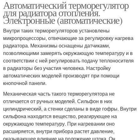
Автоматический терморегулятор
Автоматический
Автоматические
для радиатора отопления.
регулятор
системы
Электронные (автоматические)
Внутри таких терморегуляторов установлены
Инновационные
Терморегулятор на
микропроцессоры, отвечающие за регулировку нагрева
терморегуляторы
радиатор
радиатора. Механизмы оснащены датчиками,
позволяющими замерять окружающую температуру и в
соответствии с ней регулировать подачу теплоносителя
в радиаторы без участия человека. Настройку
Терморегулятор в
Терморегуляторы с
автоматических моделей производят при помощи
системе
датчиком
кнопочной панели.
Механическая часть такого терморегулятора не
Терморегулятор для
отличается от ручных моделей. Сильфон в них
Радиаторные
масляного
цилиндрический, а стенки сделаны в виде гофры. Внутри
терморегуляторы
обогревателя
сильфона находится вещество, реагирующее на
окружающую температуру. При нагревании оно
расширяется, внутри прибора растет давление,
оказывающее влияние на положение штока. Он