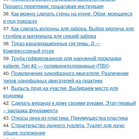
Процесс перетяжки: пошаговая инструкция
36.
Как можно сделать стены на кухне. Обои: моющиеся
и под покраску
37.
Как сделать колонны для забора. Выбор кирпича для
столбов и материала для секций забора
38.
Топаз канализационные системы. Д —
Компрессорный отсек
39.
Труба гофрированная для наружной прокладки
кабеля. Тип #2 — поливинилхлоридные (ПВХ)
40.
Подключение однофазного двигателя. Различение
типов однофазных двигателей на практике
41.
Вырыть пруд на участке. Выбираем место для
водоема
42.
Сделать веранду к дому своими руками. Этап первый
– закладка фундамента
43.
Откосы окна из пластика. Преимущества пластика
44.
Строительство дачного туалета. Туалет для дачи:
общие положения