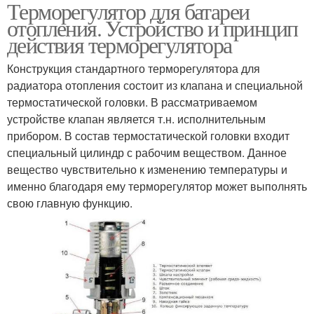
Терморегулятор для батареи
Электронный
Терморегулятор для
отопления. Устройство и принцип
терморегулятор
радиатора
действия терморегулятора
Конструкция стандартного терморегулятора для
Терморегуляторы для
Механический
радиатора отопления состоит из клапана и специальной
батарей
терморегулятор
термостатической головки. В рассматриваемом
устройстве клапан является т.н. исполнительным
прибором. В состав термостатической головки входит
специальный цилиндр с рабочим веществом. Данное
Терморегулятор на
Термостат для
вещество чувствительно к изменению температуры и
радиатор
радиатора
именно благодаря ему терморегулятор может выполнять
свою главную функцию.
Терморегулятор для
электрического
радиатора