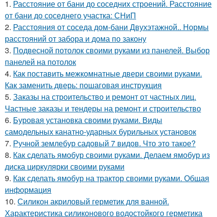
1.
Расстояние от бани до соседних строений. Расстояние
от бани до соседнего участка: СНиП
2.
Расстояния от соседа дом-бани Двухэтажной.. Нормы
расстояний от забора и дома по закону
3.
Подвесной потолок своими руками из панелей. Выбор
панелей на потолок
4.
Как поставить межкомнатные двери своими руками.
Как заменить дверь: пошаговая инструкция
5.
Заказы на строительство и ремонт от частных лиц.
Частные заказы и тендеры на ремонт и строительство
6.
Буровая установка своими руками. Виды
самодельных канатно-ударных бурильных установок
7.
Ручной землебур садовый 7 видов. Что это такое?
8.
Как сделать ямобур своими руками. Делаем ямобур из
диска циркулярки своими руками
9.
Как сделать ямобур на трактор своими руками. Общая
информация
10.
Силикон акриловый герметик для ванной.
Характеристика силиконового водостойкого герметика