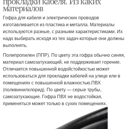
прокладки кабеля. Из каких
материалов
Гофра для кабеля и электрических проводов
Кабели для подземной
изготавливается из пластика и металла. Материалы
Кабель для прокладки
прокладки
используются разные, с разными характеристиками. Их
надо выбирать исходя из тех задач которые они должны
выполнять.
Полипропилен (ППР). По цвету эта гофра обычно синяя,
Трубы для прокладки
Гофр для прокладки
материал самозатухающий, не поддерживает горение.
Отличается повышенной водойстойкостью может
использоваться для прокладки кабелей на улице или в
помещениях с повышенной влажностью.ПВХ
Трубы для
Кабель в трубе
(поливинилхлорид). По цвету — серые трубы,
электропроводки
самозатухающие. Гофра ПВХ не водостойкая,
применяться может только в сухих помещениях.
Гофры для подземной
Наружная прокладка
прокладки