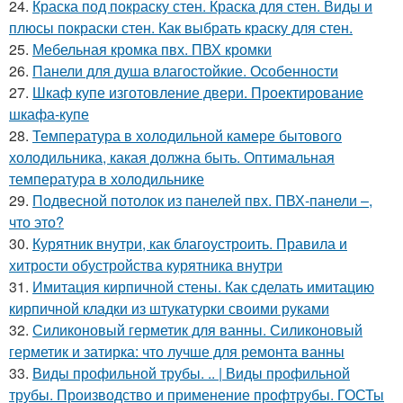
24.
Краска под покраску стен. Краска для стен. Виды и
плюсы покраски стен. Как выбрать краску для стен.
25.
Мебельная кромка пвх. ПВХ кромки
26.
Панели для душа влагостойкие. Особенности
27.
Шкаф купе изготовление двери. Проектирование
шкафа-купе
28.
Температура в холодильной камере бытового
холодильника, какая должна быть. Оптимальная
температура в холодильнике
29.
Подвесной потолок из панелей пвх. ПВХ-панели –,
что это?
30.
Курятник внутри, как благоустроить. Правила и
хитрости обустройства курятника внутри
31.
Имитация кирпичной стены. Как сделать имитацию
кирпичной кладки из штукатурки своими руками
32.
Силиконовый герметик для ванны. Силиконовый
герметик и затирка: что лучше для ремонта ванны
33.
Виды профильной трубы. .. | Виды профильной
трубы. Производство и применение профтрубы. ГОСТы