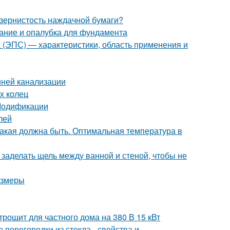
 зернистость наждачной бумаги?
ание и опалубка для фундамента
с (ЭПС) — характеристики, область применения и
нней канализации
х колец
 Модификации
лей
какая должна быть. Оптимальная температура в
 заделать щель между ванной и стеной, чтобы не
азмеры
рощит для частного дома на 380 В 15 кВт
перегородки из стекла - свойства и