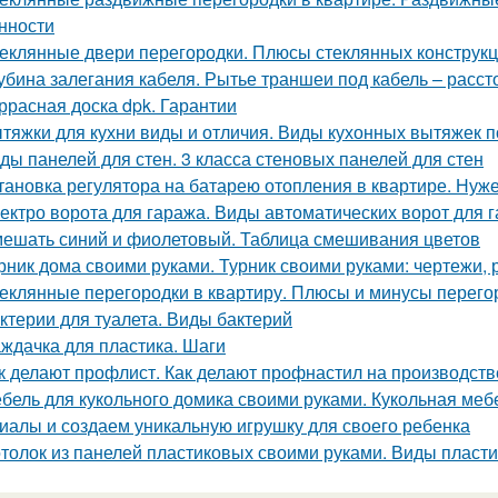
нности
еклянные двери перегородки. Плюсы стеклянных конструк
убина залегания кабеля. Рытье траншеи под кабель – расс
ррасная доска dpk. Гарантии
тяжки для кухни виды и отличия. Виды кухонных вытяжек 
ды панелей для стен. 3 класса стеновых панелей для стен
тановка регулятора на батарею отопления в квартире. Нуж
ектро ворота для гаража. Виды автоматических ворот для 
ешать синий и фиолетовый. Таблица смешивания цветов
рник дома своими руками. Турник своими руками: чертежи,
еклянные перегородки в квартиру. Плюсы и минусы перегор
ктерии для туалета. Виды бактерий
ждачка для пластика. Шаги
к делают профлист. Как делают профнастил на производств
бель для кукольного домика своими руками. Кукольная ме
иалы и создаем уникальную игрушку для своего ребенка
толок из панелей пластиковых своими руками. Виды пласт