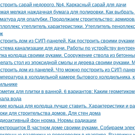
строить сарай недорого. №4. Каркасный сарай для дачи
мая мелкая наждачная бумага для полировки. Как выбрать
матура для опалубки. Продолжаем строительство: армиров
плоплекс утеплитель характеристики. Утеплитель пеноплек
аж
строить дом из СИП-панелей. Как построить своими руками
стема канализации для дачи. Работы по устройству внутре
пка колодца своими руками. Сооружение ствола из бетонны
елать стол из эпоксидной смолы и дерева своими руками.
строить дом из панелей. Что можно построить из СИП-пане
мпература в холодильной камере бытового холодильника, 
ильнике
рметик для плитки в ванной. 6 вариантов: Каким герметиком
кала вода
кие кольца для колодца лучше ставить. Характеристики и р
оки для строительства домов. Для стен дома
диоактивный фон норма. Нормы радиации
ектрощиток В частном доме своими руками. Собираем элект
еклянные раздвижные перегородки в квартире. Раздвижные 