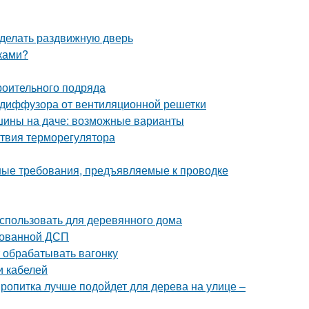
сделать раздвижную дверь
уками?
роительного подряда
 диффузора от вентиляционной решетки
ашины на даче: возможные варианты
ствия терморегулятора
ные требования, предъявляемые к проводке
использовать для деревянного дома
тованной ДСП
 обрабатывать вагонку
и кабелей
пропитка лучше подойдет для дерева на улице –