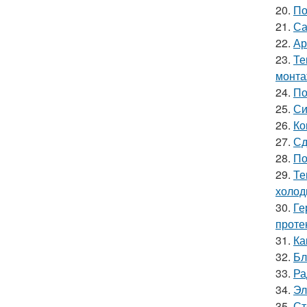
20.
По
21.
Са
22.
Ар
23.
Те
монт
24.
По
25.
Си
26.
Ко
27.
Сд
28.
По
29.
Те
холод
30.
Ге
проте
31.
Ка
32.
Бл
33.
Ра
34.
Эл
35.
Ст