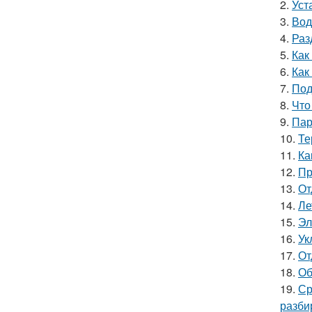
2.
Уст
3.
Вод
4.
Раз
5.
Как
6.
Как
7.
Под
8.
Что
9.
Пар
10.
Те
11.
Ка
12.
Пр
13.
От
14.
Ле
15.
Эл
16.
Ук
17.
От
18.
Об
19.
Ср
разби