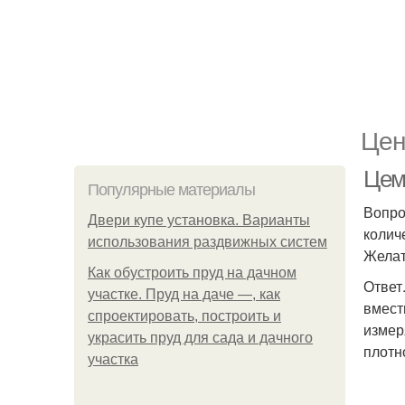
Цен
Цеме
Популярные материалы
Вопро
Двери купе установка. Варианты
колич
использования раздвижных систем
Желат
Как обустроить пруд на дачном
Ответ
участке. Пруд на даче —, как
вмест
спроектировать, построить и
измер
украсить пруд для сада и дачного
плотн
участка