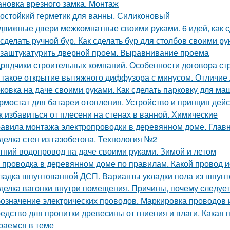
ановка врезного замка. Монтаж
остойкий герметик для ванны. Силиконовый
движные двери межкомнатные своими руками. 6 идей, как 
 сделать ручной бур. Как сделать бур для столбов своими р
 заштукатурить дверной проем. Выравнивание проема
рядчики строительных компаний. Особенности договора ст
 такое открытие вытяжного диффузора с минусом. Отличие
ковка на даче своими руками. Как сделать парковку для м
рмостат для батареи отопления. Устройство и принцип дей
к избавиться от плесени на стенах в ванной. Химические
авила монтажа электропроводки в деревянном доме. Глав
делка стен из газобетона. Технология №2
тний водопровод на даче своими руками. Зимой и летом
 проводка в деревянном доме по правилам. Какой провод 
ладка шпунтованной ДСП. Варианты укладки пола из шпун
делка вагонки внутри помещения. Причины, почему следует
означение электрических проводов. Маркировка проводов 
едство для пропитки древесины от гниения и влаги. Какая 
раемся в теме