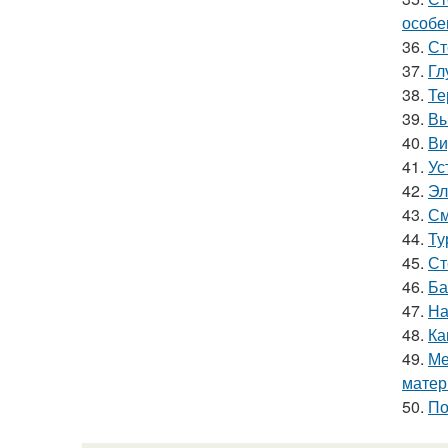
особе
36.
Ст
37.
Гл
38.
Те
39.
Вы
40.
Ви
41.
Ус
42.
Эл
43.
См
44.
Ту
45.
Ст
46.
Ба
47.
На
48.
Ка
49.
Ме
матер
50.
По