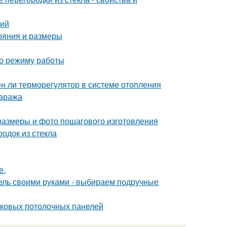
ций
тояния и размеры
по режиму работы
ен ли терморегулятор в системе отопления
гаража
 размеры и фото пошагового изготовления
одок из стекла
е.
бель своими руками - выбираем подручные
иковых потолочных панелей