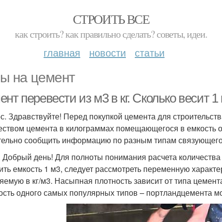
СТРОИТЬ ВСЕ
как строить? как правильно сделать? советы, идеи.
главная
новости
статьи
ы на цемент
нт перевести из м3 в кг. Сколько весит 1
с. Здравствуйте! Перед покупкой цемента для строительств
еством цемента в килограммах помещающегося в емкость об
ельно сообщить информацию по разным типам связующего
. Добрый день! Для полноты понимания расчета количества
ить емкость 1 м3, следует рассмотреть переменную характе
яемую в кг/м3. Насыпная плотность зависит от типа цемента
ость одного самых популярных типов – портландцемента м