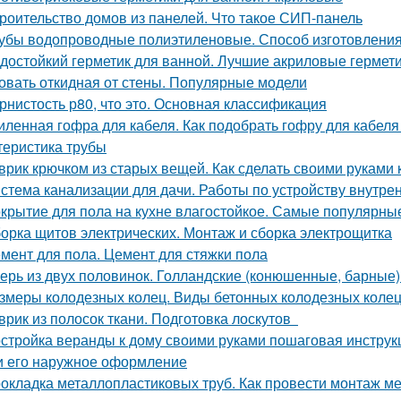
роительство домов из панелей. Что такое СИП-панель
убы водопроводные полиэтиленовые. Способ изготовления,
достойкий герметик для ванной. Лучшие акриловые гермети
овать откидная от стены. Популярные модели
рнистость р80, что это. Основная классификация
иленная гофра для кабеля. Как подобрать гофру для кабеля
теристика трубы
врик крючком из старых вещей. Как сделать своими руками 
стема канализации для дачи. Работы по устройству внутре
крытие для пола на кухне влагостойкое. Самые популярны
орка щитов электрических. Монтаж и сборка электрощитка
мент для пола. Цемент для стяжки пола
ерь из двух половинок. Голландские (конюшенные, барные)
змеры колодезных колец. Виды бетонных колодезных коле
врик из полосок ткани. Подготовка лоскутов
стройка веранды к дому своими руками пошаговая инструк
и его наружное оформление
окладка металлопластиковых труб. Как провести монтаж м