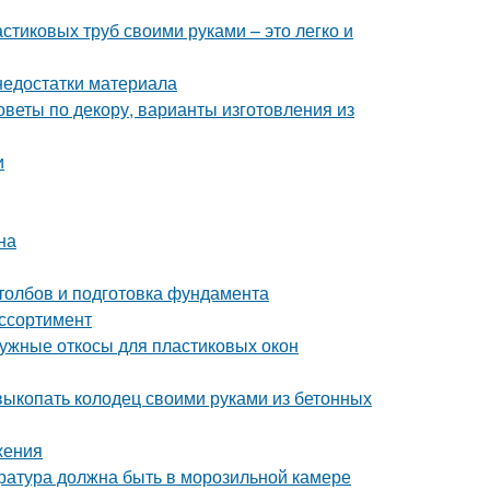
тиковых труб своими руками – это легко и
недостатки материала
оветы по декору, варианты изготовления из
и
на
столбов и подготовка фундамента
ассортимент
ружные откосы для пластиковых окон
 выкопать колодец своими руками из бетонных
жения
ература должна быть в морозильной камере