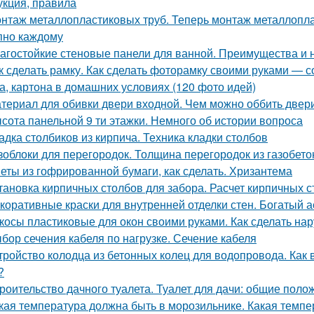
укция, правила
нтаж металлопластиковых труб. Теперь монтаж металлоплас
пно каждому
агостойкие стеновые панели для ванной. Преимущества и 
к сделать рамку. Как сделать фоторамку своими руками — с
а, картона в домашних условиях (120 фото идей)
териал для обивки двери входной. Чем можно оббить двер
сота панельной 9 ти этажки. Немного об истории вопроса
адка столбиков из кирпича. Техника кладки столбов
зоблоки для перегородок. Толщина перегородок из газобето
еты из гофрированной бумаги, как сделать. Хризантема
тановка кирпичных столбов для забора. Расчет кирпичных 
коративные краски для внутренней отделки стен. Богатый 
косы пластиковые для окон своими руками. Как сделать на
бор сечения кабеля по нагрузке. Сечение кабеля
тройство колодца из бетонных колец для водопровода. Как
?
роительство дачного туалета. Туалет для дачи: общие поло
кая температура должна быть в морозильнике. Какая темп