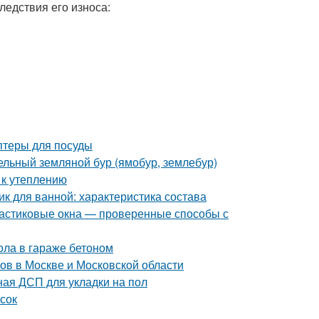
ледствия его износа:
птеры для посуды
дельный земляной бур (ямобур, землебур)
 к утеплению
к для ванной: характеристика состава
пластиковые окна — проверенные способы с
ола в гараже бетоном
ов в Москве и Московской области
ая ДСП для укладки на пол
сок