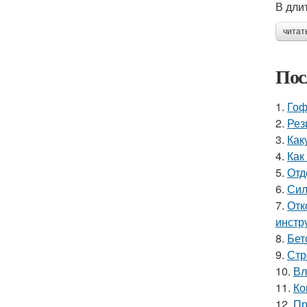
В дли
читат
Пос
1.
Гоф
2.
Рез
3.
Как
4.
Как
5.
Отд
6.
Сил
7.
Отк
инстр
8.
Бет
9.
Стр
10.
Вл
11.
Ко
12.
Пр