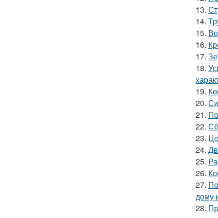
13.
Ст
14.
Тр
15.
Во
16.
Кр
17.
Зе
18.
Ус
харак
19.
Ко
20.
Си
21.
По
22.
Сб
23.
Це
24.
Дв
25.
Ра
26.
Ко
27.
По
дому 
28.
Пр