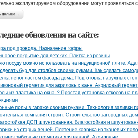
тельно эксплуатируемом оборудовании могут проявляться с
ь дальше →
ледние обновления на сайте:
ра под провода. Назначение гофры
иновое покрытие для детских. Плитка из резины
ую посуду можно использовать на индукционной плите. Ада
 сделать бур для столбов своими руками. Как сделать само
елка пенопластом фасада дома. Подготовка наружных стен
иконовый герметик для акриловых ванн. Акриловый гермети
осы из пластика на окна. ? Простая установка откосов на 
укциями
онные полы в гараже своими руками. Технология заливки п
оительная компания строит. Строительство загородных дом
агостойкая ДСП шпунтованная. Влагостойкая и шпунтованн
врики из старых вещей. Плетение коврика из тканевых поло
отивогрибковые герметики для ванной. Акриловые