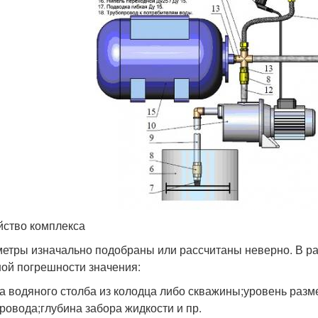
йство комплекса
етры изначально подобраны или рассчитаны неверно. В ра
ой погрешности значения:
а водяного столба из колодца либо скважины;уровень раз
ровода;глубина забора жидкости и пр.