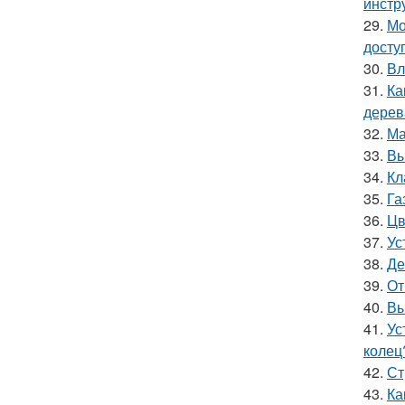
инстр
29.
Мо
досту
30.
Вл
31.
Ка
дерев
32.
Ма
33.
Вы
34.
Кл
35.
Га
36.
Цв
37.
Ус
38.
Де
39.
От
40.
Вы
41.
Ус
колец
42.
Ст
43.
Ка