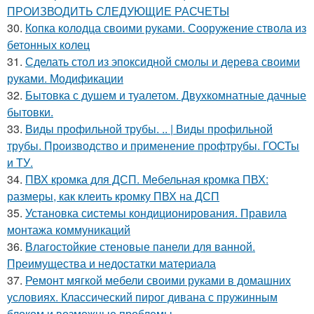
ПРОИЗВОДИТЬ СЛЕДУЮЩИЕ РАСЧЕТЫ
30.
Копка колодца своими руками. Сооружение ствола из
бетонных колец
31.
Сделать стол из эпоксидной смолы и дерева своими
руками. Модификации
32.
Бытовка с душем и туалетом. Двухкомнатные дачные
бытовки.
33.
Виды профильной трубы. .. | Виды профильной
трубы. Производство и применение профтрубы. ГОСТы
и ТУ.
34.
ПВХ кромка для ДСП. Мебельная кромка ПВХ:
размеры, как клеить кромку ПВХ на ДСП
35.
Установка системы кондиционирования. Правила
монтажа коммуникаций
36.
Влагостойкие стеновые панели для ванной.
Преимущества и недостатки материала
37.
Ремонт мягкой мебели своими руками в домашних
условиях. Классический пирог дивана с пружинным
блоком и возможные проблемы