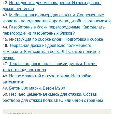
42.
Ингредиенты для мыловарения. Из чего делают
домашнее мыло
43.
Мебель трансформер для спальни. Современные
кровати - неподвластный времени дизайн с эргономикой
44.
Газобетонные блоки перегородочные. Как сделать
перегородки из газобетонных блоков?
45.
Инструкция по сборке кухни. Подготовка к сборке
46.
Террасная доска из древесно полимерного
композита. Композитная доска ДПК: какой полимер
лучше
47.
Теплые водяные полы своими руками. Расчет
теплого водяного пола
48.
Насос с защитой от сухого хода. Настройка
автоматики
49.
Бетон 300 марки. Бетон М200
50.
Песчано цементная смесь для стяжки. Состав
раствора для стяжки пола: ЦПС или бетон с гравием
© 2026 Строить все