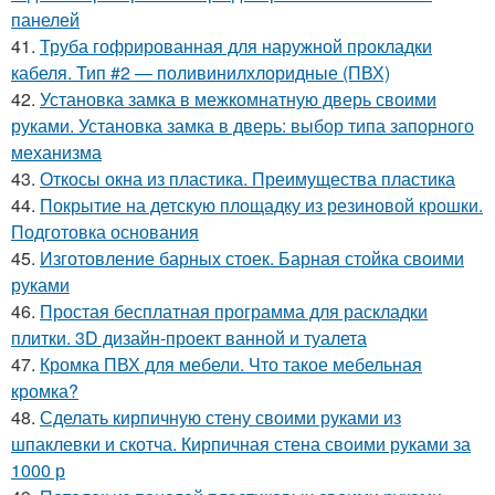
панелей
41.
Труба гофрированная для наружной прокладки
кабеля. Тип #2 — поливинилхлоридные (ПВХ)
42.
Установка замка в межкомнатную дверь своими
руками. Установка замка в дверь: выбор типа запорного
механизма
43.
Откосы окна из пластика. Преимущества пластика
44.
Покрытие на детскую площадку из резиновой крошки.
Подготовка основания
45.
Изготовление барных стоек. Барная стойка своими
руками
46.
Простая бесплатная программа для раскладки
плитки. 3D дизайн-проект ванной и туалета
47.
Кромка ПВХ для мебели. Что такое мебельная
кромка?
48.
Сделать кирпичную стену своими руками из
шпаклевки и скотча. Кирпичная стена своими руками за
1000 р