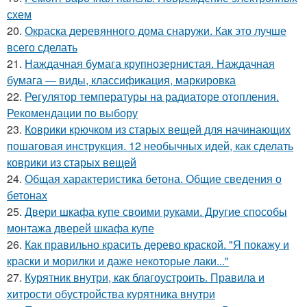
схем
20.
Окраска деревянного дома снаружи. Как это лучше
всего сделать
21.
Наждачная бумага крупнозернистая. Наждачная
бумага — виды, классификация, маркировка
22.
Регулятор температуры на радиаторе отопления.
Рекомендации по выбору
23.
Коврики крючком из старых вещей для начинающих
пошаговая инструкция. 12 необычных идей, как сделать
коврики из старых вещей
24.
Общая характеристика бетона. Общие сведения о
бетонах
25.
Двери шкафа купе своими руками. Другие способы
монтажа дверей шкафа купе
26.
Как правильно красить дерево краской. "Я покажу и
краски и морилки и даже некоторые лаки..."
27.
Курятник внутри, как благоустроить. Правила и
хитрости обустройства курятника внутри