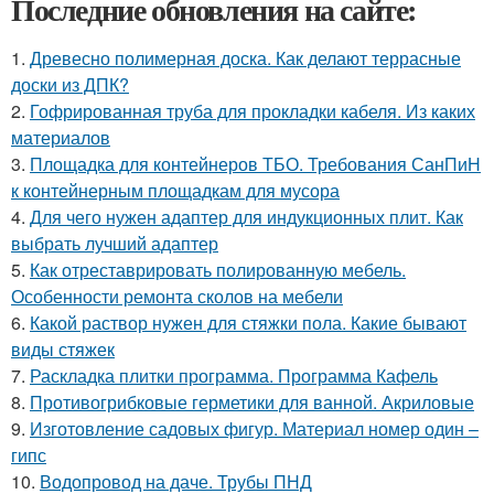
Последние обновления на сайте:
1.
Древесно полимерная доска. Как делают террасные
доски из ДПК?
2.
Гофрированная труба для прокладки кабеля. Из каких
материалов
3.
Площадка для контейнеров ТБО. Требования СанПиН
к контейнерным площадкам для мусора
4.
Для чего нужен адаптер для индукционных плит. Как
выбрать лучший адаптер
5.
Как отреставрировать полированную мебель.
Особенности ремонта сколов на мебели
6.
Какой раствор нужен для стяжки пола. Какие бывают
виды стяжек
7.
Раскладка плитки программа. Программа Кафель
8.
Противогрибковые герметики для ванной. Акриловые
9.
Изготовление садовых фигур. Материал номер один –
гипс
10.
Водопровод на даче. Трубы ПНД