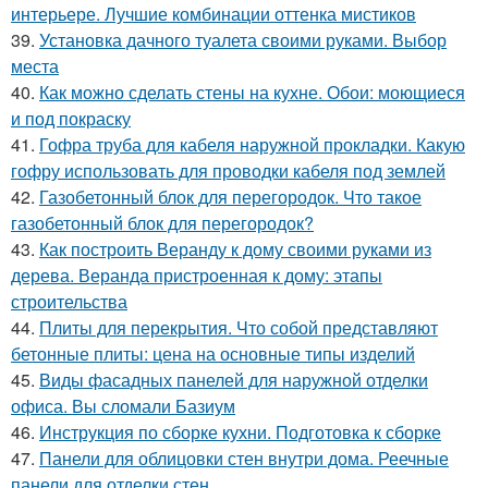
интерьере. Лучшие комбинации оттенка мистиков
39.
Установка дачного туалета своими руками. Выбор
места
40.
Как можно сделать стены на кухне. Обои: моющиеся
и под покраску
41.
Гофра труба для кабеля наружной прокладки. Какую
гофру использовать для проводки кабеля под землей
42.
Газобетонный блок для перегородок. Что такое
газобетонный блок для перегородок?
43.
Как построить Веранду к дому своими руками из
дерева. Веранда пристроенная к дому: этапы
строительства
44.
Плиты для перекрытия. Что собой представляют
бетонные плиты: цена на основные типы изделий
45.
Виды фасадных панелей для наружной отделки
офиса. Вы сломали Базиум
46.
Инструкция по сборке кухни. Подготовка к сборке
47.
Панели для облицовки стен внутри дома. Реечные
панели для отделки стен