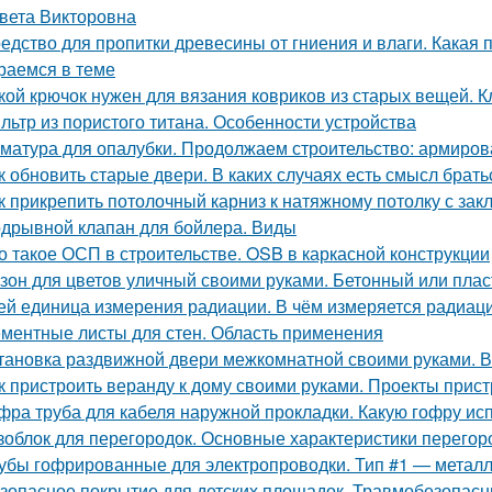
вета Викторовна
едство для пропитки древесины от гниения и влаги. Какая 
раемся в теме
кой крючок нужен для вязания ковриков из старых вещей. 
льтр из пористого титана. Особенности устройства
матура для опалубки. Продолжаем строительство: армиров
к обновить старые двери. В каких случаях есть смысл брат
к прикрепить потолочный карниз к натяжному потолку с за
дрывной клапан для бойлера. Виды
о такое ОСП в строительстве. OSB в каркасной конструкции
зон для цветов уличный своими руками. Бетонный или плас
ей единица измерения радиации. В чём измеряется радиац
ментные листы для стен. Область применения
тановка раздвижной двери межкомнатной своими руками. 
к пристроить веранду к дому своими руками. Проекты прист
фра труба для кабеля наружной прокладки. Какую гофру ис
зоблок для перегородок. Основные характеристики перегор
убы гофрированные для электропроводки. Тип #1 — метал
зопасное покрытие для детских площадок. Травмобезопасн