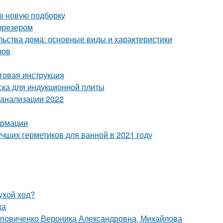
 в новую подборку
фрезером
льства дома: основные виды и характеристики
лов
говая инструкция
ска для индукционной плиты
канализации 2022
ормации
учших герметиков для ванной в 2021 году
ухой ход?
ка
оповиченко Вероника Александровна, Михайлова