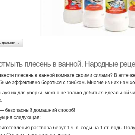
ь дальше →
 отмыть плесень в ванной. Народные рец
ывести плесень в ванной комнате своими силами? В аптечке
бные эффективно бороться с грибком. Многие из них нам х
ьзуя их для уборки, можно не только добиться идеальной ч
.
— безопасный домашний способ!
укция следующая:
риготовления раствора берут 1 ч. л. соды на 1 ст. воды.По
ми.Смывать средство не нужно.