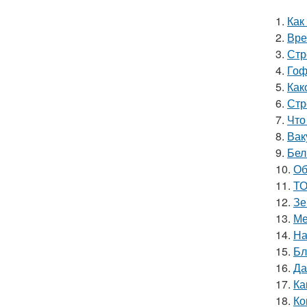
1.
Как
2.
Вре
3.
Стр
4.
Гоф
5.
Как
6.
Стр
7.
Что
8.
Вак
9.
Бел
10.
Об
11.
ТО
12.
Зе
13.
Ме
14.
На
15.
Бл
16.
Да
17.
Ка
18.
Ко