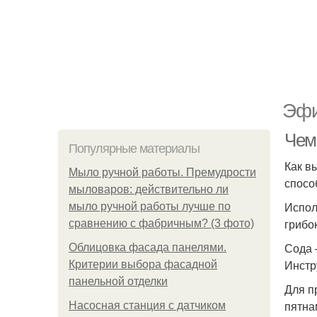
Эфи
Чем
Популярные материалы
Как в
Мыло ручной работы. Премудрости
спосо
мыловаров: действительно ли
Испол
мыло ручной работы лучше по
грибок
сравнению с фабричным? (3 фото)
Сода 
Облицовка фасада панелями.
Инстр
Критерии выбора фасадной
панельной отделки
Для п
пятна
Насосная станция с датчиком