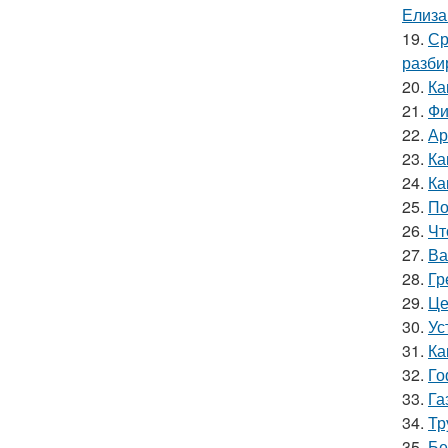
Елиза
19.
Ср
разби
20.
Ка
21.
Фи
22.
Ар
23.
Ка
24.
Ка
25.
По
26.
Чт
27.
Ва
28.
Гр
29.
Це
30.
Ус
31.
Ка
32.
Го
33.
Га
34.
Тр
35.
Бе