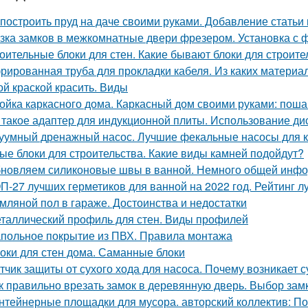
 построить пруд на даче своими руками. Добавление статьи
зка замков в межкомнатные двери фрезером. Установка с 
оительные блоки для стен. Какие бывают блоки для строите
рированная труба для прокладки кабеля. Из каких материа
ой краской красить. Виды
ойка каркасного дома. Каркасный дом своими руками: поша
 такое адаптер для индукционной плиты. Использование ди
уумный дренажный насос. Лучшие фекальные насосы для 
ые блоки для строительства. Какие виды камней подойдут?
новляем силиконовые швы в ванной. Немного общей инф
П-27 лучших герметиков для ванной на 2022 год. Рейтинг л
мляной пол в гараже. Достоинства и недостатки
таллический профиль для стен. Виды профилей
польное покрытие из ПВХ. Правила монтажа
оки для стен дома. Саманные блоки
тчик защиты от сухого хода для насоса. Почему возникает с
к правильно врезать замок в деревянную дверь. Выбор зам
нтейнерные площадки для мусора. авторский коллектив: П