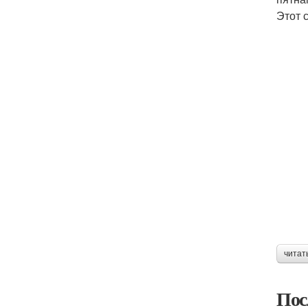
Этот 
читат
Пос