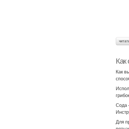
читат
Как
Как в
спосо
Испол
грибок
Сода 
Инстр
Для п
пятна