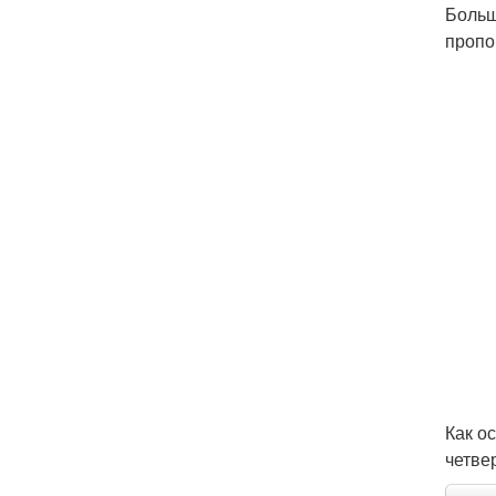
Больш
пропо
Как о
четве