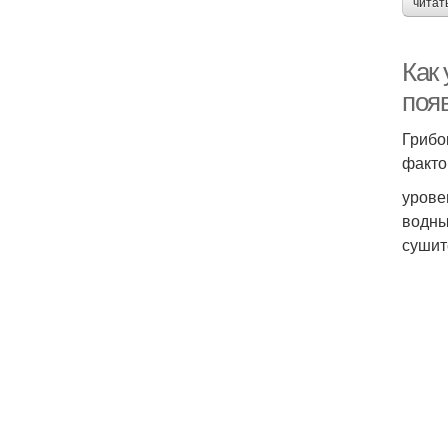
читат
Как 
поя
Грибо
факто
урове
водны
сушите