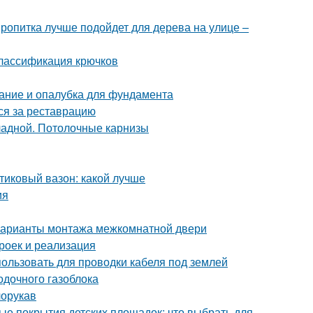
пропитка лучше подойдет для дерева на улице –
Классификация крючков
ание и опалубка для фундамента
ься за реставрацию
кладной. Потолочные карнизы
тиковый вазон: какой лучше
ия
Варианты монтажа межкомнатной двери
роек и реализация
пользовать для проводки кабеля под землей
одочного газоблока
лорукав
ые покрытия детских площадок: что выбрать для