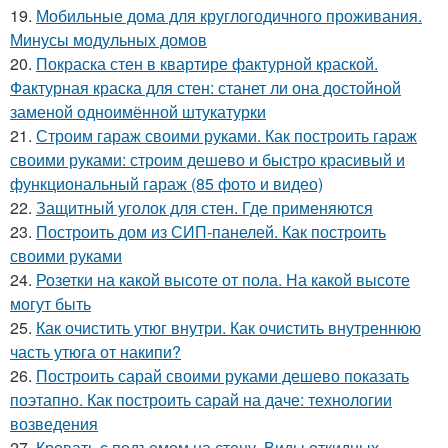
19.
Мобильные дома для круглогодичного проживания.
Минусы модульных домов
20.
Покраска стен в квартире фактурной краской.
Фактурная краска для стен: станет ли она достойной
заменой одноимённой штукатурки
21.
Строим гараж своими руками. Как построить гараж
своими руками: строим дешево и быстро красивый и
функциональный гараж (85 фото и видео)
22.
Защитный уголок для стен. Где применяются
23.
Построить дом из СИП-панелей. Как построить
своими руками
24.
Розетки на какой высоте от пола. На какой высоте
могут быть
25.
Как очистить утюг внутри. Как очистить внутреннюю
часть утюга от накипи?
26.
Построить сарай своими руками дешево показать
поэтапно. Как построить сарай на даче: технологии
возведения
27.
Кровать с подъемом на стену. Виды откидных