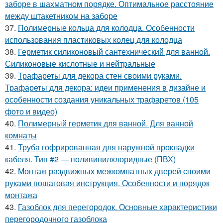
заборе в шахматном порядке. Оптимальное расстояние
между штакетником на заборе
37.
Полимерные кольца для колодца. Особенности
использования пластиковых колец для колодца
38.
Герметик силиконовый сантехнический для ванной.
Силиконовые кислотные и нейтральные
39.
Трафареты для декора стен своими руками.
Трафареты для декора: идеи применения в дизайне и
особенности создания уникальных трафаретов (105
фото и видео)
40.
Полимерный герметик для ванной. Для ванной
комнаты
41.
Труба гофрированная для наружной прокладки
кабеля. Тип #2 — поливинилхлоридные (ПВХ)
42.
Монтаж раздвижных межкомнатных дверей своими
руками пошаговая инструкция. Особенности и порядок
монтажа
43.
Газоблок для перегородок. Основные характеристики
перегородочного газоблока