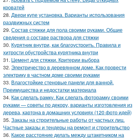
кроватей
28.
Двери купе установка. Варианты использования
раздвижных систем
29.
Состав стяжки для пола своими руками. Общие
сведения о составе раствора для стяжки
30.
Курятник внутри, как благоустроить. Правила и
хитрости обустройства курятника внутри
31.
Цемент для стяжки. Критерии выбора
32.
Электричество в деревянном доме. Как провести
электрику в частном доме своими руками
33.
Влагостойкие стеновые панели для ванной.
Преимущества и недостатки материала
34.
Как сделать рамку. Как сделать фоторамку своими
руками — советы по декору, варианты изготовления из
дерева, картона в домашних условиях (120 фото идей)
35.
Заказы на строительные работы от частных лиц.
Частные заказы и тендеры на ремонт и строительство
36.
Какое расстояние делать между штакетником на