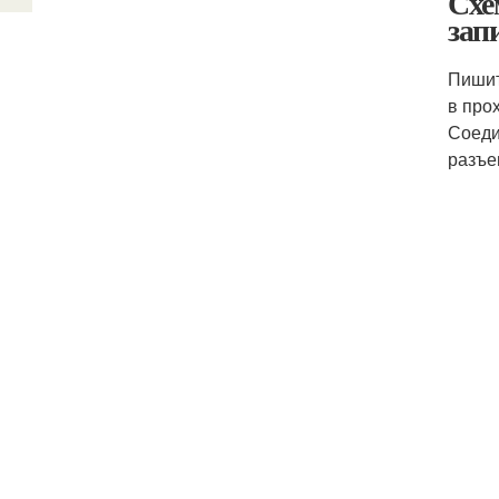
Схе
зап
Пишит
в про
Соеди
разъе