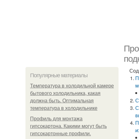
Про
под
Сод
Популярные материалы
П
м
Температура в холодильной камере
бытового холодильника, какая
С
должна быть. Оптимальная
С
температура в холодильнике
в
Профиль для монтажа
П
гипсокартона. Какими могут быть
и
гипсокартонные профили.