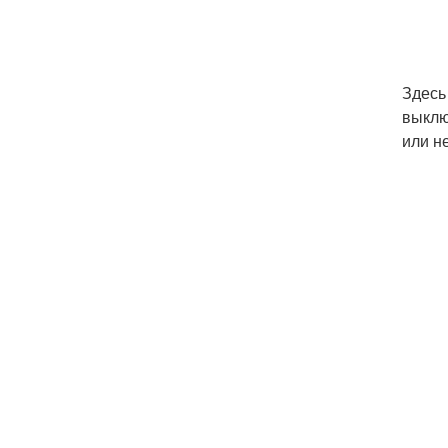
Здесь
выклю
или н