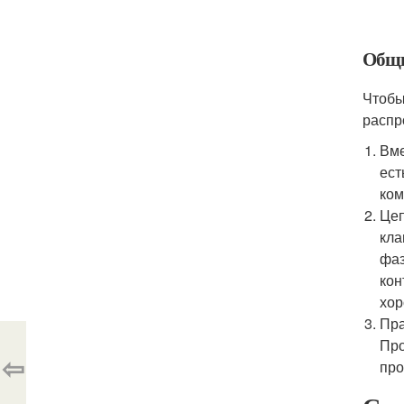
Общи
Чтобы
распр
Вме
ест
ком
Цеп
кла
фаз
кон
хор
Пра
Про
⇦
про