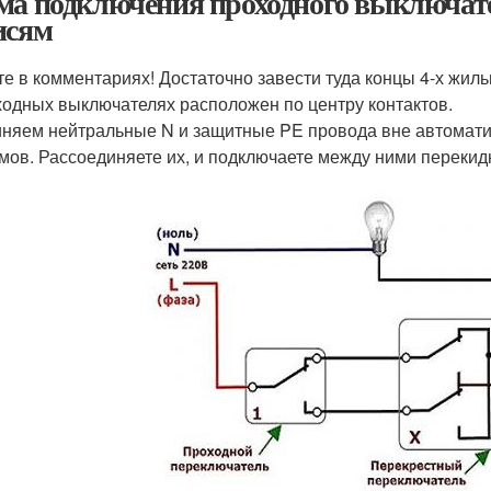
ма подключения проходного выключател
исям
е в комментариях! Достаточно завести туда концы 4-х жил
ходных выключателях расположен по центру контактов.
няем нейтральные N и защитные PE провода вне автомати
мов. Рассоединяете их, и подключаете между ними перекид