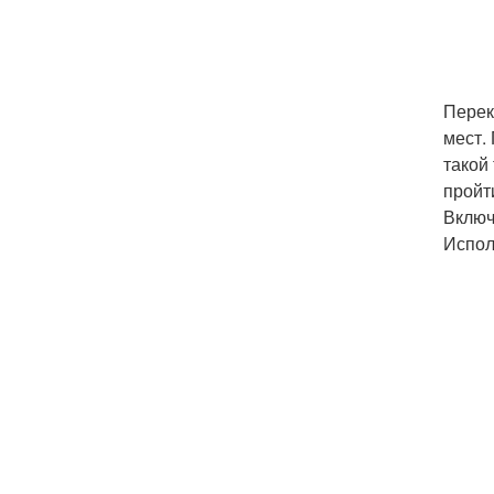
Перек
мест.
такой
пройт
Включ
Испол