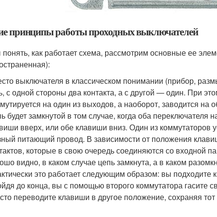
е принципы работы проходных выключателей
 понять, как работает схема, рассмотрим основные ее эле
остраненная):
сто выключателя в классическом понимании (прибор, разм
ь, с одной стороны два контакта, а с другой — один. При это
мутируется на один из выходов, а наоборот, заводится на о
ь будет замкнутой в том случае, когда оба переключателя н
виши вверх, или обе клавиши вниз. Один из коммутаторов у
ный питающий провод. В зависимости от положения клави
тактов, которые в свою очередь соединяются со входной па
ошо видно, в каком случае цепь замкнута, а в каком разомкн
ктически это работает следующим образом: вы подходите к
йдя до конца, вы с помощью второго коммутатора гасите с
сто переводите клавиши в другое положение, сохраняя тот