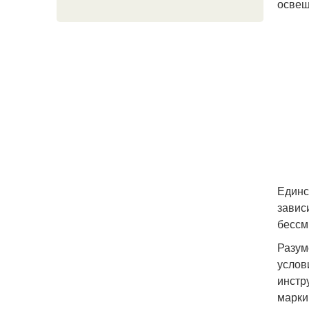
освещ
Единс
завис
бессм
Разум
услов
инстр
марки