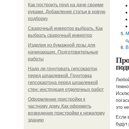
Как построить пруд на даче своими
руками. Добавление статьи в новую
подборку
Сварочный инвертор выбрать. Как
М
выбрать сварочный инвертор
о
Изделия из бумажной лозы для
В
начинающих. Подготовительные
Про
работы
под
Надо ли грунтовать гипсокартон
перед шпаклевкой. Грунтовка
Любой
гипсокартона перед шпаклевкой
темно
стен: инструкция отделочных работ
Исклю
Оформление пристройки к
погас
частному дому. Как оформить
это н
возведение пристройки к нежилому
Если 
зданию
будут