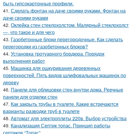
быть гипсокартонные профили.
41.
Сделать фонтан на даче своими руками. Фонтан на
даче своими руками
42.
Оклейка стен стеклохолстом. Малярный стеклохолст
—, что такое и для чего
43.
Газобетонные блоки перегородочные. Как сделать
перегородки из газобетонных блоков?
44.
Установка тротуарного бордюра. Порядок
выполнения работ
45.
Машинка для ошкуривания деревянных
поверхностей. Пять видов шлифовальных машинок по
дереву
46.
Панели для облицовки стен внутри дома. Реечные
панели для отделки стен
47.
Как закрыть трубы в туалете. Какие встречаются
варианты разводки труб в туалете
48.
Автомат для электроплиты 220в. Выбор устройства
49.
Канализация Септик топас. Принцип работы
септиков “Топас”