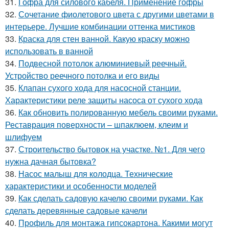
31.
Гофра для силового кабеля. Применение гофры
32.
Сочетание фиолетового цвета с другими цветами в
интерьере. Лучшие комбинации оттенка мистиков
33.
Краска для стен ванной. Какую краску можно
использовать в ванной
34.
Подвесной потолок алюминиевый реечный.
Устройство реечного потолка и его виды
35.
Клапан сухого хода для насосной станции.
Характеристики реле защиты насоса от сухого хода
36.
Как обновить полированную мебель своими руками.
Реставрация поверхности – шпаклюем, клеим и
шлифуем
37.
Строительство бытовок на участке. №1. Для чего
нужна дачная бытовка?
38.
Насос малыш для колодца. Технические
характеристики и особенности моделей
39.
Как сделать садовую качелю своими руками. Как
сделать деревянные садовые качели
40.
Профиль для монтажа гипсокартона. Какими могут