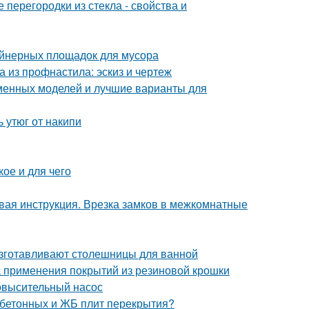
перегородки из стекла - свойства и
ейнерных площадок для мусора
а из профнастила: эскиз и чертеж
еменных моделей и лучшие варианты для
ь утюг от накипи
ое и для чего
вая инструкция. Врезка замков в межкомнатные
изготавливают столешницы для ванной
 применения покрытий из резиновой крошки
овысительный насос
 бетонных и ЖБ плит перекрытия?