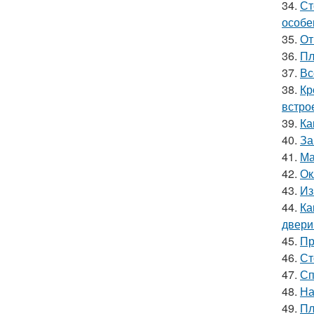
34.
Ст
особе
35.
От
36.
Пл
37.
Вс
38.
Кр
встро
39.
Ка
40.
За
41.
Ма
42.
Ок
43.
Из
44.
Ка
двери
45.
Пр
46.
Ст
47.
Сп
48.
На
49.
Пл