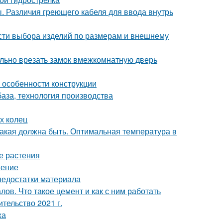
. Различия греющего кабеля для ввода внутрь
сти выбора изделий по размерам и внешнему
вильно врезать замок вмежкомнатную дверь
и особенности конструкции
база, технология производства
х колец
какая должна быть. Оптимальная температура в
е растения
нение
недостатки материала
ов. Что такое цемент и как с ним работать
ительство 2021 г.
жа