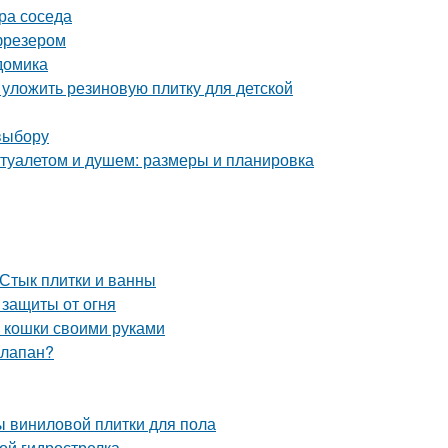
ора соседа
фрезером
домика
 уложить резиновую плитку для детской
выбору
 туалетом и душем: размеры и планировка
 Стык плитки и ванны
 защиты от огня
ля кошки своими руками
клапан?
ы виниловой плитки для пола
ой гидрострелка