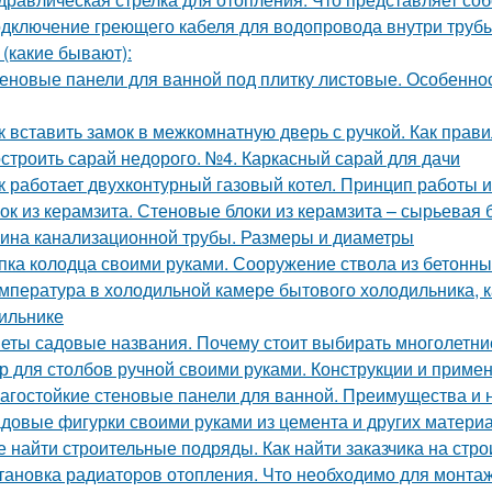
дключение греющего кабеля для водопровода внутри трубы
 (какие бывают):
еновые панели для ванной под плитку листовые. Особенно
к вставить замок в межкомнатную дверь с ручкой. Как пра
строить сарай недорого. №4. Каркасный сарай для дачи
к работает двухконтурный газовый котел. Принцип работы 
ок из керамзита. Стеновые блоки из керамзита – сырьевая 
ина канализационной трубы. Размеры и диаметры
пка колодца своими руками. Сооружение ствола из бетонны
мпература в холодильной камере бытового холодильника, 
ильнике
еты садовые названия. Почему стоит выбирать многолетни
р для столбов ручной своими руками. Конструкции и приме
агостойкие стеновые панели для ванной. Преимущества и 
довые фигурки своими руками из цемента и других материал
е найти строительные подряды. Как найти заказчика на стро
тановка радиаторов отопления. Что необходимо для монта