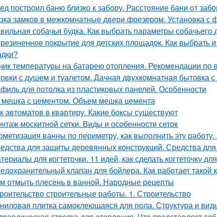
ед построил баню близко к забору. Расстояние бани от заб
зка замков в межкомнатные двери фрезером. Установка с 
вильная собачья будка. Как выбрать параметры собачьего 
резиненное покрытие для детских площадок. Как выбрать и
адки?
чик температуры на батарею отопления. Рекомендации по 
овки с душем и туалетом. Дачная двухкомнатная бытовка с
филь для потолка из пластиковых панелей. Особенности
 мешка с цементом. Объем мешка цемента
к автоматов в квартиру. Какие боксы существуют
нтаж москитной сетки. Виды и особенности сеток
рметизация ванны по периметру, как выполнить эту работу.
едства для защиты деревянных конструкций. Средства для
териалы для когтеточки. 11 идей, как сделать когтеточку д
едохранительный клапан для бойлера. Как работает такой 
м отмыть плесень в ванной. Народные рецепты
роительство строительные работы. 1. Строительство
ниловая плитка самоклеющаяся для пола. Структура и вид
дравлическая стрелка для отопления. Что представляет соб