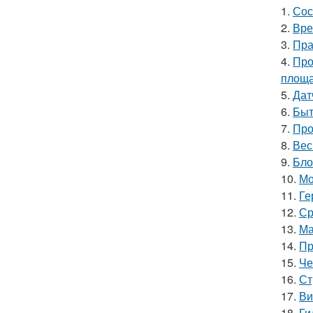
1.
Сос
2.
Вре
3.
Пра
4.
Про
площ
5.
Дат
6.
Быт
7.
Про
8.
Вес
9.
Бло
10.
Мо
11.
Ге
12.
Ср
13.
Ма
14.
Пр
15.
Че
16.
Ст
17.
Ви
18.
Ги