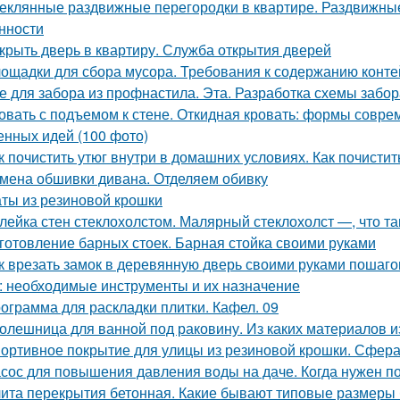
еклянные раздвижные перегородки в квартире. Раздвижные 
нности
крыть дверь в квартиру. Служба открытия дверей
ощадки для сбора мусора. Требования к содержанию конт
е для забора из профнастила. Эта. Разработка схемы забор
овать с подъемом к стене. Откидная кровать: формы совр
енных идей (100 фото)
к почистить утюг внутри в домашних условиях. Как почистит
мена обшивки дивана. Отделяем обивку
ты из резиновой крошки
лейка стен стеклохолстом. Малярный стеклохолст —, что так
готовление барных стоек. Барная стойка своими руками
к врезать замок в деревянную дверь своими руками пошаго
: необходимые инструменты и их назначение
ограмма для раскладки плитки. Кафел. 09
олешница для ванной под раковину. Из каких материалов 
ортивное покрытие для улицы из резиновой крошки. Сфера
сос для повышения давления воды на даче. Когда нужен п
ита перекрытия бетонная. Какие бывают типовые размеры