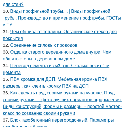
для стен?
30.
Виды профильной трубы. .. | Виды профильной
трубы. Производство и применение профтрубы. ГОСТы
и ТУ.
31.
Чем обшивают теплицы. Органическое стекло для
покрытия
32.
Соединение силовых проводов
33.
Отделка старого деревянного дома внутри. Чем
обшить стены в деревянном доме
34.
Перевод цемента из м3 в кг. Сколько весит 1 м
цемента
35.
ПВХ кромка для ДСП. Мебельная кромка ПВХ:
размеры, как клеить кромку ПВХ на ДСП
36.
Как сделать пруд своими руками на участке. Пруд
своими руками — фото лучших вариантов оформления.
Виды конструкций, формы и размеры + простой мастер-
класс по созданию своими руками
37.
Блок газобетонный перегородочный. Параметры
газобетонных блоков