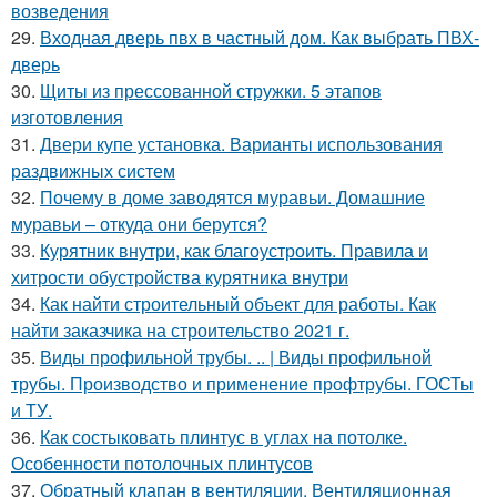
возведения
29.
Входная дверь пвх в частный дом. Как выбрать ПВХ-
дверь
30.
Щиты из прессованной стружки. 5 этапов
изготовления
31.
Двери купе установка. Варианты использования
раздвижных систем
32.
Почему в доме заводятся муравьи. Домашние
муравьи – откуда они берутся?
33.
Курятник внутри, как благоустроить. Правила и
хитрости обустройства курятника внутри
34.
Как найти строительный объект для работы. Как
найти заказчика на строительство 2021 г.
35.
Виды профильной трубы. .. | Виды профильной
трубы. Производство и применение профтрубы. ГОСТы
и ТУ.
36.
Как состыковать плинтус в углах на потолке.
Особенности потолочных плинтусов
37.
Обратный клапан в вентиляции. Вентиляционная