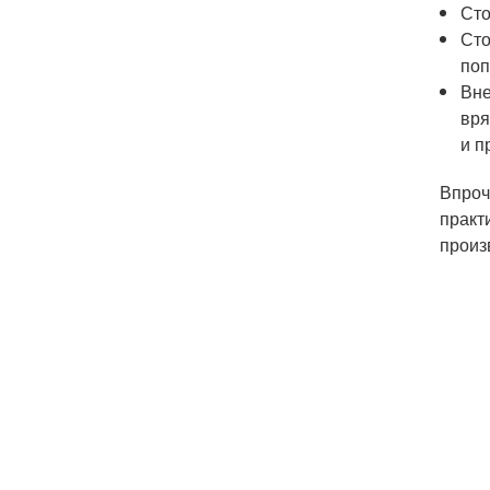
Сто
Сто
поп
Вне
вря
и п
Впроч
практ
произ