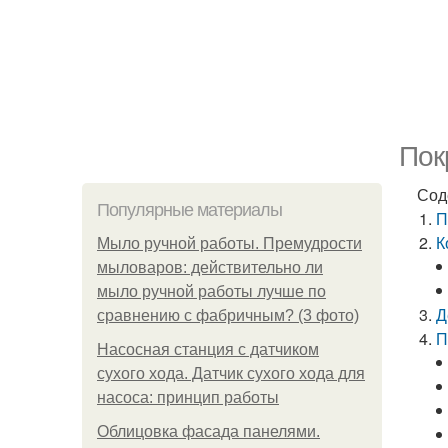
Пок
Сод
Популярные материалы
П
К
Мыло ручной работы. Премудрости
мыловаров: действительно ли
мыло ручной работы лучше по
Д
сравнению с фабричным? (3 фото)
П
Насосная станция с датчиком
сухого хода. Датчик сухого хода для
насоса: принцип работы
Облицовка фасада панелями.