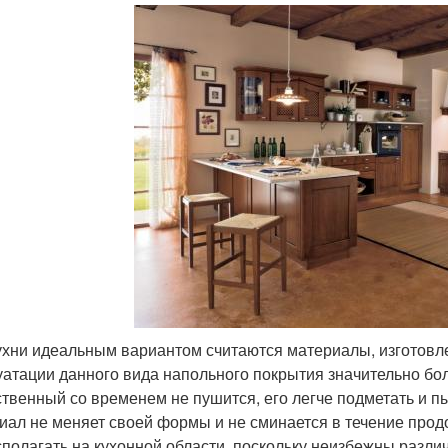
ухни идеальным вариантом считаются материалы, изготовл
уатации данного вида напольного покрытия значительно бо
ственный со временем не пушится, его легче подметать и п
иал не меняет своей формы и не сминается в течение прод
сполагать на кухонной области, поскольку неизбежны разли