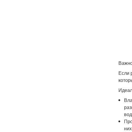
Важно
Если 
котор
Идеал
Вла
раз
вод
Про
них