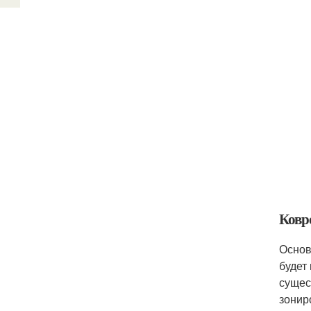
Ковр
Основ
будет
сущес
зонир