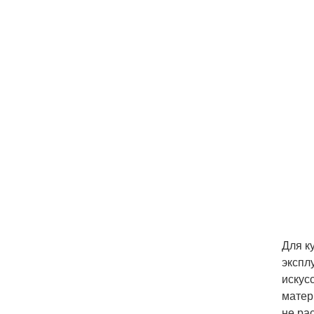
Для к
экспл
искус
матер
не ра