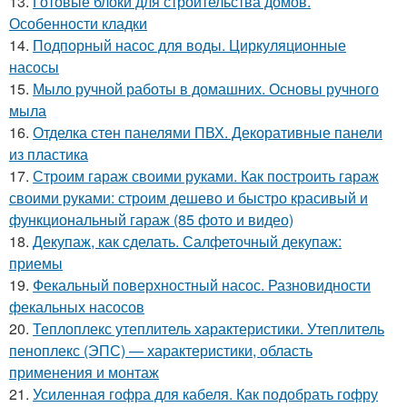
13.
Готовые блоки для строительства домов.
Особенности кладки
14.
Подпорный насос для воды. Циркуляционные
насосы
15.
Мыло ручной работы в домашних. Основы ручного
мыла
16.
Отделка стен панелями ПВХ. Декоративные панели
из пластика
17.
Строим гараж своими руками. Как построить гараж
своими руками: строим дешево и быстро красивый и
функциональный гараж (85 фото и видео)
18.
Декупаж, как сделать. Салфеточный декупаж:
приемы
19.
Фекальный поверхностный насос. Разновидности
фекальных насосов
20.
Теплоплекс утеплитель характеристики. Утеплитель
пеноплекс (ЭПС) — характеристики, область
применения и монтаж
21.
Усиленная гофра для кабеля. Как подобрать гофру