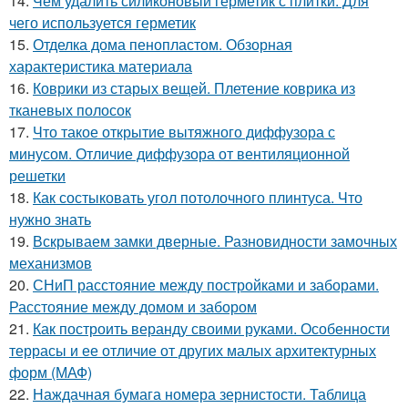
14.
Чем удалить силиконовый герметик с плитки. Для
чего используется герметик
15.
Отделка дома пенопластом. Обзорная
характеристика материала
16.
Коврики из старых вещей. Плетение коврика из
тканевых полосок
17.
Что такое открытие вытяжного диффузора с
минусом. Отличие диффузора от вентиляционной
решетки
18.
Как состыковать угол потолочного плинтуса. Что
нужно знать
19.
Вскрываем замки дверные. Разновидности замочных
механизмов
20.
СНиП расстояние между постройками и заборами.
Расстояние между домом и забором
21.
Как построить веранду своими руками. Особенности
террасы и ее отличие от других малых архитектурных
форм (МАФ)
22.
Наждачная бумага номера зернистости. Таблица