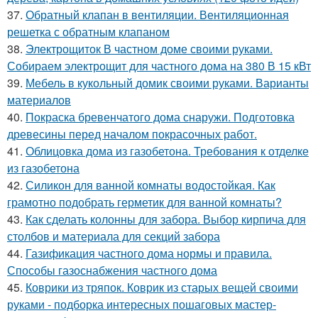
37.
Обратный клапан в вентиляции. Вентиляционная
решетка с обратным клапаном
38.
Электрощиток В частном доме своими руками.
Собираем электрощит для частного дома на 380 В 15 кВт
39.
Мебель в кукольный домик своими руками. Варианты
материалов
40.
Покраска бревенчатого дома снаружи. Подготовка
древесины перед началом покрасочных работ.
41.
Облицовка дома из газобетона. Требования к отделке
из газобетона
42.
Силикон для ванной комнаты водостойкая. Как
грамотно подобрать герметик для ванной комнаты?
43.
Как сделать колонны для забора. Выбор кирпича для
столбов и материала для секций забора
44.
Газификация частного дома нормы и правила.
Способы газоснабжения частного дома
45.
Коврики из тряпок. Коврик из старых вещей своими
руками - подборка интересных пошаговых мастер-