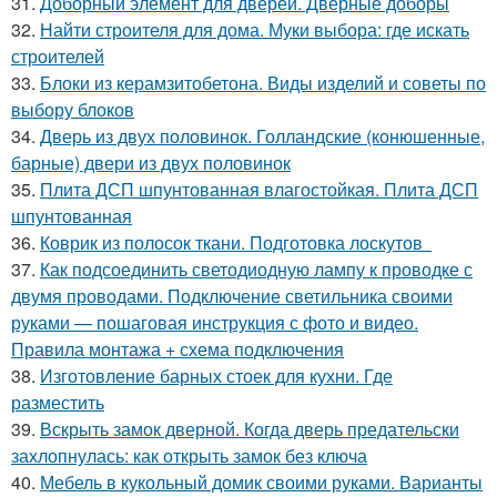
31.
Доборный элемент для дверей. Дверные доборы
32.
Найти строителя для дома. Муки выбора: где искать
строителей
33.
Блоки из керамзитобетона. Виды изделий и советы по
выбору блоков
34.
Дверь из двух половинок. Голландские (конюшенные,
барные) двери из двух половинок
35.
Плита ДСП шпунтованная влагостойкая. Плита ДСП
шпунтованная
36.
Коврик из полосок ткани. Подготовка лоскутов
37.
Как подсоединить светодиодную лампу к проводке с
двумя проводами. Подключение светильника своими
руками — пошаговая инструкция с фото и видео.
Правила монтажа + схема подключения
38.
Изготовление барных стоек для кухни. Где
разместить
39.
Вскрыть замок дверной. Когда дверь предательски
захлопнулась: как открыть замок без ключа
40.
Мебель в кукольный домик своими руками. Варианты