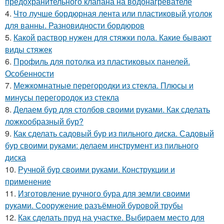
предохранительного клапана на водонагревателе
4.
Что лучше бордюрная лента или пластиковый уголок
для ванны. Разновидности бордюров
5.
Какой раствор нужен для стяжки пола. Какие бывают
виды стяжек
6.
Профиль для потолка из пластиковых панелей.
Особенности
7.
Межкомнатные перегородки из стекла. Плюсы и
минусы перегородок из стекла
8.
Делаем бур для столбов своими руками. Как сделать
ложкообразный бур?
9.
Как сделать садовый бур из пильного диска. Садовый
бур своими руками: делаем инструмент из пильного
диска
10.
Ручной бур своими руками. Конструкции и
применение
11.
Изготовление ручного бура для земли своими
руками. Сооружение разъёмной буровой трубы
12.
Как сделать пруд на участке. Выбираем место для