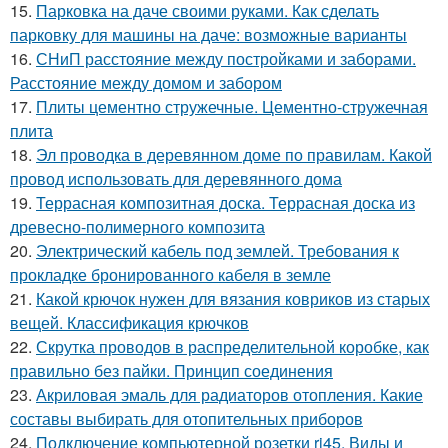
15.
Парковка на даче своими руками. Как сделать
парковку для машины на даче: возможные варианты
16.
СНиП расстояние между постройками и заборами.
Расстояние между домом и забором
17.
Плиты цементно стружечные. Цементно-стружечная
плита
18.
Эл проводка в деревянном доме по правилам. Какой
провод использовать для деревянного дома
19.
Террасная композитная доска. Террасная доска из
древесно-полимерного композита
20.
Электрический кабель под землей. Требования к
прокладке бронированного кабеля в земле
21.
Какой крючок нужен для вязания ковриков из старых
вещей. Классификация крючков
22.
Скрутка проводов в распределительной коробке, как
правильно без пайки. Принцип соединения
23.
Акриловая эмаль для радиаторов отопления. Какие
составы выбирать для отопительных приборов
24.
Подключение компьютерной розетки rj45. Виды и