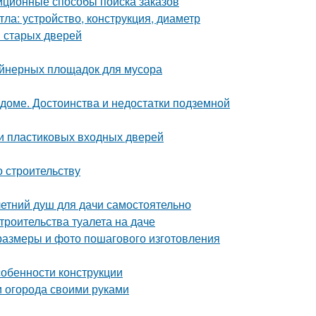
иционные способы поиска заказов
ла: устройство, конструкция, диаметр
 старых дверей
ейнерных площадок для мусора
 доме. Достоинства и недостатки подземной
ки пластиковых входных дверей
о строительству
летний душ для дачи самостоятельно
троительства туалета на даче
 размеры и фото пошагового изготовления
собенности конструкции
 огорода своими руками