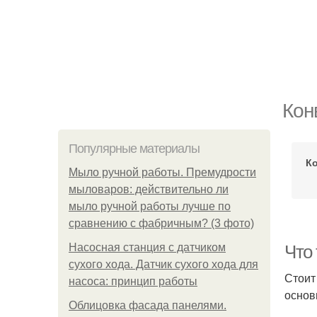
Кон
Популярные материалы
К
Мыло ручной работы. Премудрости
мыловаров: действительно ли
мыло ручной работы лучше по
сравнению с фабричным? (3 фото)
Насосная станция с датчиком
Что 
сухого хода. Датчик сухого хода для
Стоит
насоса: принцип работы
основ
Облицовка фасада панелями.