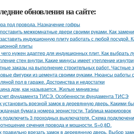
ледние обновления на сайте:
ра под провода. Назначение гофры
 поставить межкомнатные двери своими руками. Как замени
 заставить индукционную плиту работать с любой посудой. 
ционной плиты
 чего нужен адаптер для индукционных плит. Как выбрать 
пление стен внутри. Какие минусы имеет утепление изнутри
тные заказы на выполнение строительных работ. Частные з
овые фигурки из цемента своими руками. Нюансы работы 
ляной пол в гараже. Достоинства и недостатки
ина дом, как называется. Жилые минивэны
счет фундамента ТИСЭ. Особенности фундамента ТИСЭ
к установить врезной замок в деревянную дверь. Какими б
ждачная бумага номера зернистости. Таблица маркировок
к подключить 3 проходных выключателя. Схема подключени
отношение сечения провода и мощности. S=0,8D.
к правильно врезать замок в деревянную дверь. Выбор зам