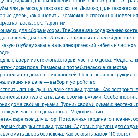
у подрядчика для выполнения строительных работ. 3 Трад
убы для дымохода газового котла. Дымоход для газового кот
арые двери, как обновить. Возможные способы обновления
ррасная доска dpk. Гарантии
ощадки для сбора мусора. Требования к содержанию конт
ды панелей для стен. 3 класса стеновых панелей для стен
 какую глубину закапывать электрический кабель в частном
адки
одные двери из стеклопакета для частного дома. Недостат
нтаж доски пола. Размеры и потребительские качества
роительство дома из сип панелей. Пошаговая инструкция п
нализация на даче — выбор и устройство
строить летний душ на даче своими руками. Как построить 
роительство туалета на даче своими руками. Особенности с
рник дома своими руками. Турник своими руками: чертежи,
птик для частного дома топас. Модификации
нтаж карнизов для штор. Потолочная гардина: описания, о
довые фигурки своими руками. Садовые фигуры для сада и
к взломать дверь без ключа. Как вскрыть замок (10 фото)