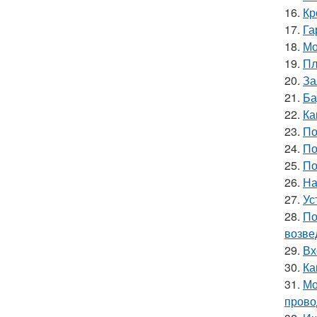
16.
Кр
17.
Га
18.
Мо
19.
Пл
20.
За
21.
Ба
22.
Ка
23.
По
24.
По
25.
По
26.
На
27.
Ус
28.
По
возве
29.
Вх
30.
Ка
31.
Мо
прово