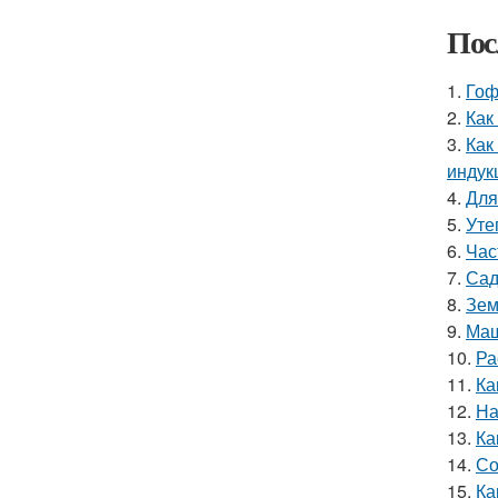
Пос
1.
Гоф
2.
Как
3.
Как
индук
4.
Для
5.
Уте
6.
Час
7.
Сад
8.
Зем
9.
Маш
10.
Ра
11.
Ка
12.
На
13.
Ка
14.
Со
15.
Ка