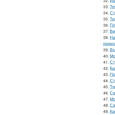
32.
Ищ
33.
Тр
34.
Ст
35.
Те
36.
Пл
37.
Ви
38.
На
прокл
39.
Вх
40.
Мо
41.
Ст
42.
Ка
43.
По
44.
Ст
45.
Ту
46.
Се
47.
Мо
48.
Са
49.
Ка