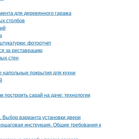
мента для деревянного гаража
ых столбов
тий
а
штукатурки: фотоотчет
ься за реставрацию
ных стен
е напольные покрытия для кухни
й
к построить сарай на даче: технологии
. Выбор варианта установки двери
пошаговая инструкция. Общие требования к