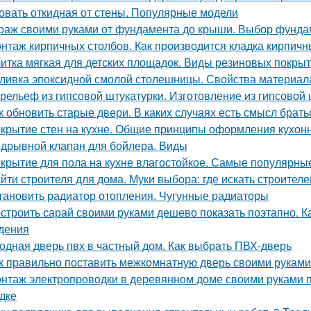
овать откидная от стены. Популярные модели
раж своими руками от фундамента до крыши. Выбор фунда
нтаж кирпичных столбов. Как производится кладка кирпичн
итка мягкая для детских площадок. Виды резиновых покры
ливка эпоксидной смолой столешницы. Свойства материал
рельеф из гипсовой штукатурки. Изготовление из гипсовой 
к обновить старые двери. В каких случаях есть смысл брат
крытие стен на кухне. Общие принципы оформления кухон
дрывной клапан для бойлера. Виды
крытие для пола на кухне влагостойкое. Самые популярны
йти строителя для дома. Муки выбора: где искать строителе
тановить радиатор отопления. Чугунные радиаторы
строить сарай своими руками дешево показать поэтапно. Ка
дения
одная дверь пвх в частный дом. Как выбрать ПВХ-дверь
к правильно поставить межкомнатную дверь своими руками
нтаж электропроводки в деревянном доме своими руками 
дке