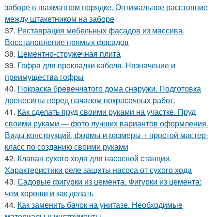
заборе в шахматном порядке. Оптимальное расстояние
между штакетником на заборе
37.
Реставрация мебельных фасадов из массива.
Восстановление прямых фасадов
38.
Цементно-стружечная плита
39.
Гофра для прокладки кабеля. Назначение и
преимущества гофры
40.
Покраска бревенчатого дома снаружи. Подготовка
древесины перед началом покрасочных работ.
41.
Как сделать пруд своими руками на участке. Пруд
своими руками — фото лучших вариантов оформления.
Виды конструкций, формы и размеры + простой мастер-
класс по созданию своими руками
42.
Клапан сухого хода для насосной станции.
Характеристики реле защиты насоса от сухого хода
43.
Садовые фигурки из цемента. Фигурки из цемента:
чем хороши и как делать
44.
Как заменить бачок на унитазе. Необходимые
материалы и инструменты