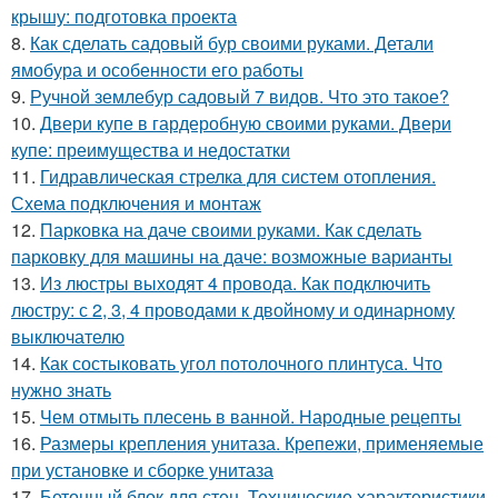
крышу: подготовка проекта
8.
Как сделать садовый бур своими руками. Детали
ямобура и особенности его работы
9.
Ручной землебур садовый 7 видов. Что это такое?
10.
Двери купе в гардеробную своими руками. Двери
купе: преимущества и недостатки
11.
Гидравлическая стрелка для систем отопления.
Схема подключения и монтаж
12.
Парковка на даче своими руками. Как сделать
парковку для машины на даче: возможные варианты
13.
Из люстры выходят 4 провода. Как подключить
люстру: с 2, 3, 4 проводами к двойному и одинарному
выключателю
14.
Как состыковать угол потолочного плинтуса. Что
нужно знать
15.
Чем отмыть плесень в ванной. Народные рецепты
16.
Размеры крепления унитаза. Крепежи, применяемые
при установке и сборке унитаза
17.
Бетонный блок для стен. Технические характеристики