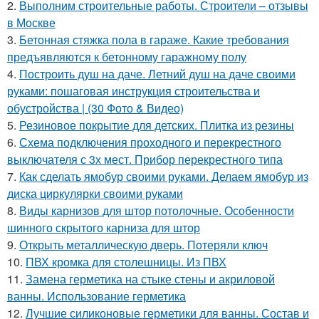
2.
Выполним строительные работы. Строители – отзывы
в Москве
3.
Бетонная стяжка пола в гараже. Какие требования
предъявляются к бетонному гаражному полу
4.
Построить душ на даче. Летний душ на даче своими
руками: пошаговая инструкция строительства и
обустройства | (30 Фото & Видео)
5.
Резиновое покрытие для детских. Плитка из резины
6.
Схема подключения проходного и перекрестного
выключателя с 3х мест. Прибор перекрестного типа
7.
Как сделать ямобур своими руками. Делаем ямобур из
диска циркулярки своими руками
8.
Виды карнизов для штор потолочные. Особенности
шинного скрытого карниза для штор
9.
Открыть металлическую дверь. Потеряли ключ
10.
ПВХ кромка для столешницы. Из ПВХ
11.
Замена герметика на стыке стены и акриловой
ванны. Использование герметика
12.
Лучшие силиконовые герметики для ванны. Состав и