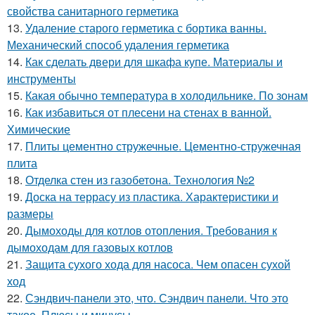
свойства санитарного герметика
13.
Удаление старого герметика с бортика ванны.
Механический способ удаления герметика
14.
Как сделать двери для шкафа купе. Материалы и
инструменты
15.
Какая обычно температура в холодильнике. По зонам
16.
Как избавиться от плесени на стенах в ванной.
Химические
17.
Плиты цементно стружечные. Цементно-стружечная
плита
18.
Отделка стен из газобетона. Технология №2
19.
Доска на террасу из пластика. Характеристики и
размеры
20.
Дымоходы для котлов отопления. Требования к
дымоходам для газовых котлов
21.
Защита сухого хода для насоса. Чем опасен сухой
ход
22.
Сэндвич-панели это, что. Сэндвич панели. Что это
такое. Плюсы и минусы