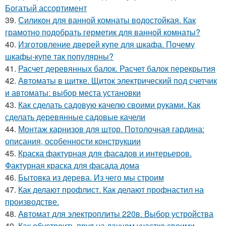
Богатый ассортимент
39.
Силикон для ванной комнаты водостойкая. Как
грамотно подобрать герметик для ванной комнаты?
40.
Изготовление дверей купе для шкафа. Почему
шкафы-купе так популярны?
41.
Расчет деревянных балок. Расчет балок перекрытия
42.
Автоматы в щитке. Щиток электрический под счетчик
и автоматы: выбор места установки
43.
Как сделать садовую качелю своими руками. Как
сделать деревянные садовые качели
44.
Монтаж карнизов для штор. Потолочная гардина:
описания, особенности конструкции
45.
Краска фактурная для фасадов и интерьеров.
Фактурная краска для фасада дома
46.
Бытовка из дерева. Из чего мы строим
47.
Как делают профлист. Как делают профнастил на
производстве.
48.
Автомат для электроплиты 220в. Выбор устройства
49.
Как обустроить пруд на дачном участке своими