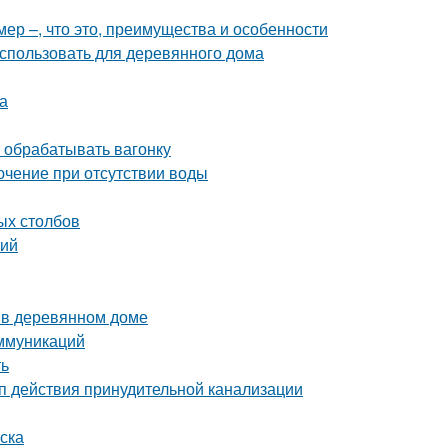
ер –, что это, преимущества и особенности
использовать для деревянного дома
а
 обрабатывать вагонку
лючение при отсутствии воды
ых столбов
тий
ы в деревянном доме
ммуникаций
ть
п действия принудительной канализации
ска