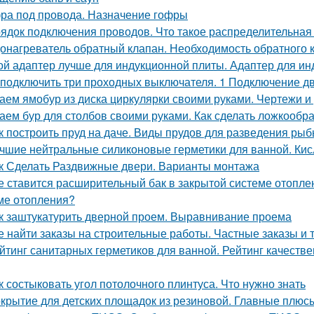
ра под провода. Назначение гофры
ядок подключения проводов. Что такое распределительная
онагреватель обратный клапан. Необходимость обратного 
ой адаптер лучше для индукционной плиты. Адаптер для ин
 подключить три проходных выключателя. 1 Подключение 
аем ямобур из диска циркулярки своими руками. Чертежи 
аем бур для столбов своими руками. Как сделать ложкообр
к построить пруд на даче. Виды прудов для разведения ры
чшие нейтральные силиконовые герметики для ванной. Кис
к Сделать Раздвижные двери. Варианты монтажа
е ставится расширительный бак в закрытой системе отопле
ме отопления?
к заштукатурить дверной проем. Выравнивание проема
е найти заказы на строительные работы. Частные заказы и 
йтинг санитарных герметиков для ванной. Рейтинг качеств
к состыковать угол потолочного плинтуса. Что нужно знать
крытие для детских площадок из резиновой. Главные плюс