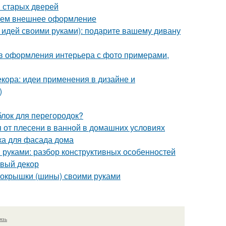
 старых дверей
раем внешнее оформление
 идей своими руками): подарите вашему дивану
ов оформления интерьера с фото примерами,
кора: идеи применения в дизайне и
)
блок для перегородок?
ся от плесени в ванной в домашних условиях
ка для фасада дома
 руками: разбор конструктивных особенностей
овый декор
з покрышки (шины) своими руками
язь