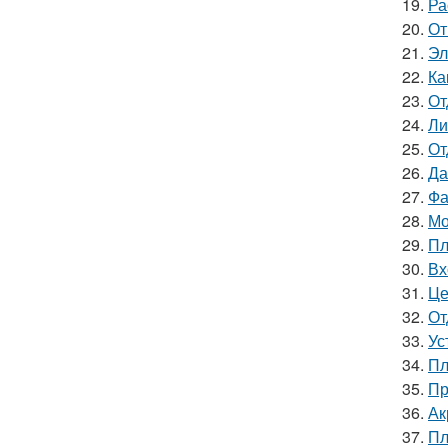
19.
Ра
20.
От
21.
Эл
22.
Ка
23.
От
24.
Ли
25.
От
26.
Да
27.
Фа
28.
Мо
29.
Пл
30.
Вх
31.
Це
32.
От
33.
Ус
34.
Пл
35.
Пр
36.
Ак
37.
Пл