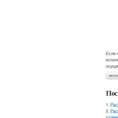
Если 
испол
осуще
читат
Пос
1.
Рас
2.
Рас
разме