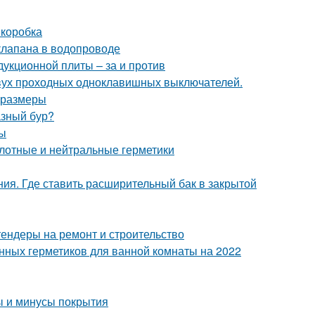
 коробка
клапана в водопроводе
дукционной плиты – за и против
двух проходных одноклавишных выключателей.
и размеры
азный бур?
бы
лотные и нейтральные герметики
ния. Где ставить расширительный бак в закрытой
тендеры на ремонт и строительство
енных герметиков для ванной комнаты на 2022
ы и минусы покрытия