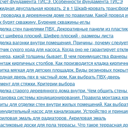
счет фундамента ТИСЭ. Особенности фундамента ТИСЭ
кидная двуспальная кровать. 2 в 1 Шкаф-кровать трансформ
 проводка в деревянном доме по правилам. Какой провод 
к бурят скважину. Бурение скважины-иглы
делка стен панелями ПВХ. Декоративные панели из пластик
ст шифера плоский. Шифер плоский - размеры листа
делка вагонки внутри помещения. Причины, почему следует
тчик сухого хода для насоса. Когда оно не гарантирует отк
нера, какой толщины бывает. В чем преимущества фанеры
нтаж кирпичных столбов. Как производится кладка кирпичн
итка мягкая для детских площадок. Виды резиновых покры
одная дверь пвх в частный дом. Как выбрать ПВХ-дверь
мент для стяжки. Критерии выбора
делка старого деревянного дома внутри. Чем обшить стен
тановка системы кондиционирования. Правила монтажа ко
иты для отделки стен внутри жилых помещений. Как выбра
инудительный насос для канализации. Устройство и принци
риловая эмаль для радиаторов. Акриловая эмаль
астиковые доски для пола террасы. Что такое террасная до