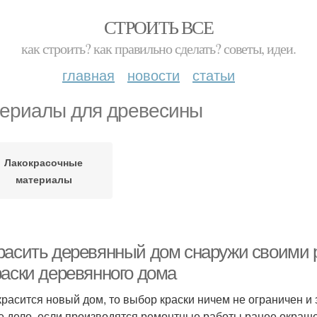
СТРОИТЬ ВСЕ
как строить? как правильно сделать? советы, идеи.
главная
новости
статьи
ериалы для древесины
Лакокрасочные
материалы
расить деревянный дом снаружи своими 
раски деревянного дома
красится новый дом, то выбор краски ничем не ограничен и 
е дело, если производятся ремонтные работы ранее окраше