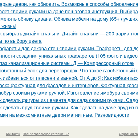
арые двери, как обновить. Возможные способы обновления
алет своими руками на даче пошаговая инструкция. Выби
менять обивку дивана. Обивка мебели на дому (65+ лучших
 жизнь!
к выбрать дизайн спальни. Дизайн спальни — 200 вариант
ы по выбору цвета
афареты для декора стен своими руками. Трафареты для де
нности создания уникальных трафаретов (105 фото и видео
паз канализационные системы. Д — Компрессорный отсек
зобетонный блок для перегородок. Что такое газобетонный 
к избавиться от плесени в ванной. От А до Я: Как избавить
аска фактурная для фасадов и интерьеров. Фактурная крас
обур своими руками ручной. Изготовление ямобура своими
к сделать фигуры из цемента для сада своими руками. Сад
к сделать пруд своими руками. Как сделать на даче пруд и
мки на межкомнатные двери магнитные. Разновидности
Контакты
Пользовательское соглашение
Обратная св