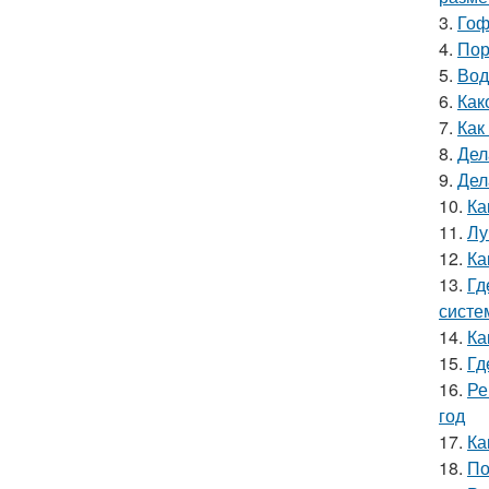
3.
Гоф
4.
Пор
5.
Вод
6.
Как
7.
Как
8.
Дел
9.
Дел
10.
Ка
11.
Лу
12.
Ка
13.
Гд
систе
14.
Ка
15.
Гд
16.
Ре
год
17.
Ка
18.
По