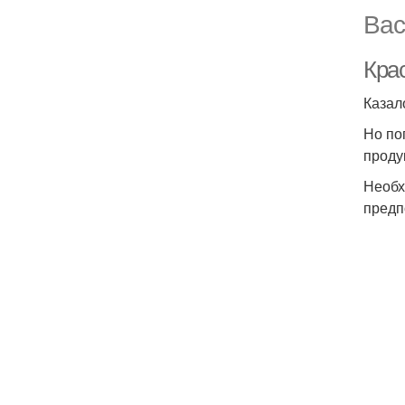
Вас
Крас
Казал
Но по
проду
Необх
предп