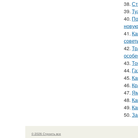
38.
Ст
39.
Ту
40.
По
новую
41.
Ка
совет
42.
Тр
особе
43.
То
44.
Га
45.
Ка
46.
Кр
47.
Ям
48.
Ка
49.
Ка
50.
За
© 2026 Строить все