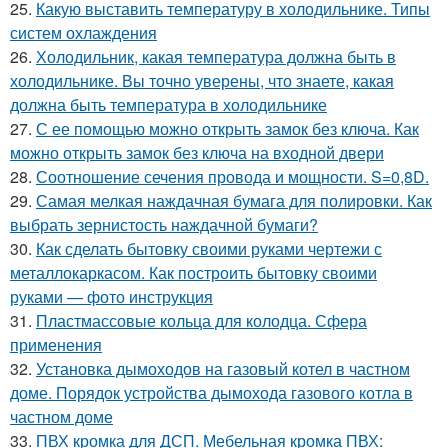
25.
Какую выставить температуру в холодильнике. Типы
систем охлаждения
26.
Холодильник, какая температура должна быть в
холодильнике. Вы точно уверены, что знаете, какая
должна быть температура в холодильнике
27.
С ее помощью можно открыть замок без ключа. Как
можно открыть замок без ключа на входной двери
28.
Соотношение сечения провода и мощности. S=0,8D.
29.
Самая мелкая наждачная бумага для полировки. Как
выбрать зернистость наждачной бумаги?
30.
Как сделать бытовку своими руками чертежи с
металлокаркасом. Как построить бытовку своими
руками — фото инструкция
31.
Пластмассовые кольца для колодца. Сфера
применения
32.
Установка дымоходов на газовый котел в частном
доме. Порядок устройства дымохода газового котла в
частном доме
33.
ПВХ кромка для ДСП. Мебельная кромка ПВХ: