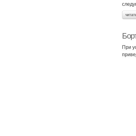
следу
читат
Борт
При у
приве