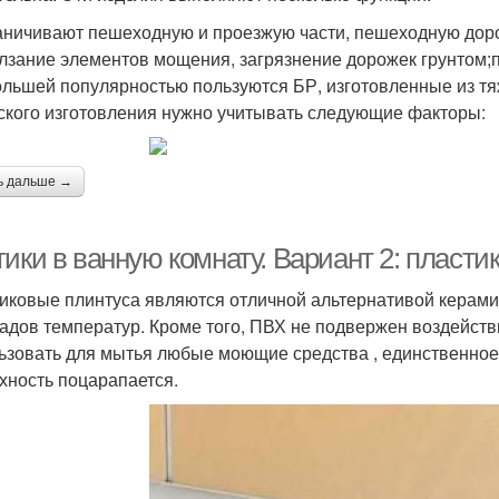
аничивают пешеходную и проезжую части, пешеходную доро
лзание элементов мощения, загрязнение дорожек грунтом;п
льшей популярностью пользуются БР, изготовленные из тя
ского изготовления нужно учитывать следующие факторы:
ь дальше →
ики в ванную комнату. Вариант 2: пласти
иковые плинтуса являются отличной альтернативой керамич
адов температур. Кроме того, ПВХ не подвержен воздейств
ьзовать для мытья любые моющие средства , единственное,
хность поцарапается.