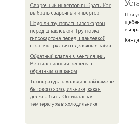
Уст
Сварочный инвертор выбрать. Как
выбрать сварочный инвертор
При у
щебен
Надо ли грунтовать гипсокартон
выбра
перед шпаклевкой. Грунтовка
гипсокартона перед шпаклевкой
Кажда
стен: инструкция отделочных работ
Обратный клапан в вентиляции.
Вентиляционная решетка с
обратным клапаном
Температура в холодильной камере
бытового холодильника, какая
должна быть. Оптимальная
температура в холодильнике