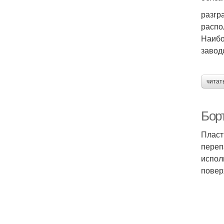
разгр
распо
Наибо
завод
читат
Борт
Пласт
переп
испол
повер