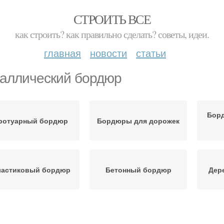
СТРОИТЬ ВСЕ
как строить? как правильно сделать? советы, идеи.
главная
новости
статьи
аллический бордюр
Бор
ротуарный бордюр
Бордюры для дорожек
ластиковый бордюр
Бетонный бордюр
Дер
орма для бордюра
Формы для бордюров