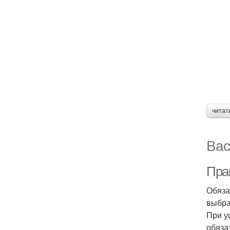
читат
Вас
Пра
Обяза
выбра
При у
обяза