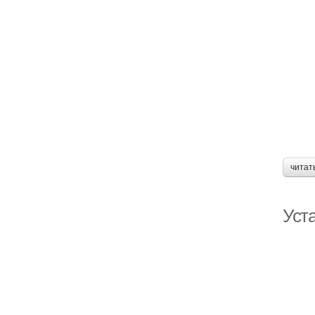
читат
Уст