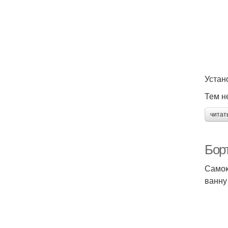
Устан
Тем н
читат
Бор
Самок
ванну