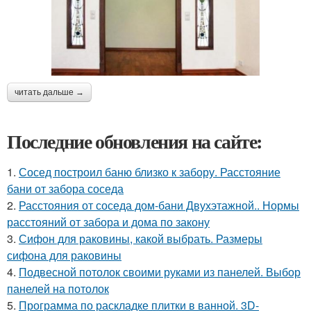
читать дальше →
Последние обновления на сайте:
1.
Сосед построил баню близко к забору. Расстояние
бани от забора соседа
2.
Расстояния от соседа дом-бани Двухэтажной.. Нормы
расстояний от забора и дома по закону
3.
Сифон для раковины, какой выбрать. Размеры
сифона для раковины
4.
Подвесной потолок своими руками из панелей. Выбор
панелей на потолок
5.
Программа по раскладке плитки в ванной. 3D-