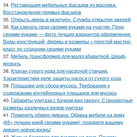
34.
Реставрация мебельных фасадов из массива.
Восстановление прямых фасадов
35.
Открыть дверь в квартиру. Служба открытия дверей
36.
Как сделать пруд своими руками на участке. Пруд
своими руками — фото лучших вариантов оформления.
Виды конструкций, формы и размеры + простой мастер-
класс по созданию своими руками
37.
Мебель трансформер для малогабаритной. Шкаф-
кровать
38.
Клапан сухого хода для насосной станции.
Характеристики реле защиты насоса от сухого хода
39.
Площадки для сбора мусора. Требования к
содержанию контейнерных площадок для мусора
40.
Габариты унитаза с бачком вид сверху. Стандартные
размеры различных видов унитаза
41.
Поменять обивку дивана. Обивка мебели на дому
(65+ лучших идей своими руками): подарите вашему
дивану новую жизнь!
42.
Живые бактерии для туалета на даче. Почему