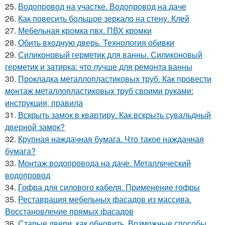
25.
Водопровод на участке. Водопровод на даче
26.
Как повесить большое зеркало на стену. Клей
27.
Мебельная кромка пвх. ПВХ кромки
28.
Обить входную дверь. Технология обивки
29.
Силиконовый герметик для ванны. Силиконовый
герметик и затирка: что лучше для ремонта ванны
30.
Прокладка металлопластиковых труб. Как провести
монтаж металлопластиковых труб своими руками:
инструкция, правила
31.
Вскрыть замок в квартиру. Как вскрыть сувальдный
дверной замок?
32.
Крупная наждачная бумага. Что такое наждачная
бумага?
33.
Монтаж водопровода на даче. Металлический
водопровод
34.
Гофра для силового кабеля. Применение гофры
35.
Реставрация мебельных фасадов из массива.
Восстановление прямых фасадов
36.
Старые двери, как обновить. Возможные способы