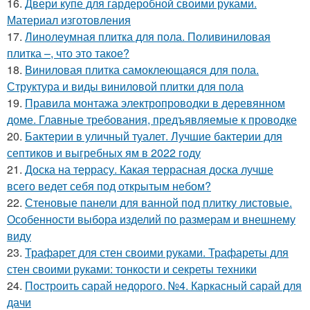
16.
Двери купе для гардеробной своими руками.
Материал изготовления
17.
Линолеумная плитка для пола. Поливиниловая
плитка –, что это такое?
18.
Виниловая плитка самоклеющаяся для пола.
Структура и виды виниловой плитки для пола
19.
Правила монтажа электропроводки в деревянном
доме. Главные требования, предъявляемые к проводке
20.
Бактерии в уличный туалет. Лучшие бактерии для
септиков и выгребных ям в 2022 году
21.
Доска на террасу. Какая террасная доска лучше
всего ведет себя под открытым небом?
22.
Стеновые панели для ванной под плитку листовые.
Особенности выбора изделий по размерам и внешнему
виду
23.
Трафарет для стен своими руками. Трафареты для
стен своими руками: тонкости и секреты техники
24.
Построить сарай недорого. №4. Каркасный сарай для
дачи