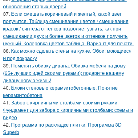
обновления старых дверей
37.
Если смешать коричневый и желтый, какой цвет
получится. Таблица смешивания цветов / смешивания
красок / синтеза оттенков позволяет узнать, как при
смешивании двух и более цветов и оттенков получить
нужный. Колеровка цветов таблица. Вариант для печати.
38.
Как можно сделать стены на кухне. Обои: моющиеся
и под покраску
39.
Поменять обивку дивана. Обивка мебели на дому
(65+ лучших идей своими руками): подарите вашему
дивану новую жизнь!
40.
Блоки стеновые керамзитобетонные. Понятие
керамзитобетона
41.
Забор с кирпичными столбами своими руками.
Фундамент для забора с кирпичными столбами: схемы и
видео
42.
Программа по раскладке плитки. Программа 3D
Superb