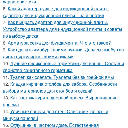
характеристики
6.
Какой адаптер лучше для индукционной плиты.
Адаптер для индукционной плиты – за и против
7.
Как выбрать адаптер для индукционной плиты.
Устройство адаптера для индукционной плиты и советы
по выбору диска
8.
Арматура сетка для фундамента. Что это такое?
9.
Как сделать ямобур своими руками. Делаем ямобур из
диска циркулярки своими руками
10.
Лучшие силиконовые герметики для ванны. Состав и
свойства санитарного герметика
11.
Туалет, как сделать. Туалеты без выгребной ямы
12.
Кладка кирпича столбов для забора. Особенности
выбора материалов для столбов и секций
13.
Как заштукатурить дверной проем. Выравнивание
проема
14.
Уличные панели для стен. Описание, плюсы и
минусы панелей
15.
Отдушины в частном доме. Естественная