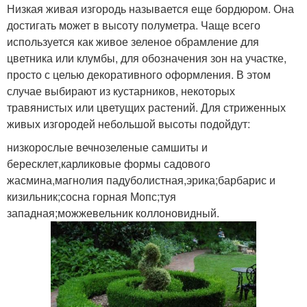
Низкая живая изгородь называется еще бордюром. Она
достигать может в высоту полуметра. Чаще всего
используется как живое зеленое обрамление для
цветника или клумбы, для обозначения зон на участке,
просто с целью декоративного оформления. В этом
случае выбирают из кустарников, некоторых
травянистых или цветущих растений. Для стриженных
живых изгородей небольшой высоты подойдут:
низкорослые вечнозеленые самшиты и
бересклет,карликовые формы садового
жасмина,магнолия падуболистная,эрика;барбарис и
кизильник;сосна горная Мопс;туя
западная;можжевельник коллоновидный.