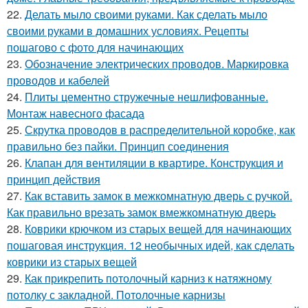
22.
Делать мыло своими руками. Как сделать мыло
своими руками в домашних условиях. Рецепты
пошагово с фото для начинающих
23.
Обозначение электрических проводов. Маркировка
проводов и кабелей
24.
Плиты цементно стружечные нешлифованные.
Монтаж навесного фасада
25.
Скрутка проводов в распределительной коробке, как
правильно без пайки. Принцип соединения
26.
Клапан для вентиляции в квартире. Конструкция и
принцип действия
27.
Как вставить замок в межкомнатную дверь с ручкой.
Как правильно врезать замок вмежкомнатную дверь
28.
Коврики крючком из старых вещей для начинающих
пошаговая инструкция. 12 необычных идей, как сделать
коврики из старых вещей
29.
Как прикрепить потолочный карниз к натяжному
потолку с закладной. Потолочные карнизы