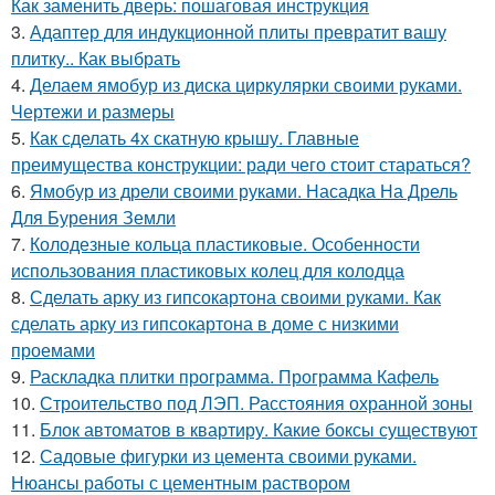
Как заменить дверь: пошаговая инструкция
3.
Адаптер для индукционной плиты превратит вашу
плитку.. Как выбрать
4.
Делаем ямобур из диска циркулярки своими руками.
Чертежи и размеры
5.
Как сделать 4х скатную крышу. Главные
преимущества конструкции: ради чего стоит стараться?
6.
Ямобур из дрели своими руками. Насадка На Дрель
Для Бурения Земли
7.
Колодезные кольца пластиковые. Особенности
использования пластиковых колец для колодца
8.
Сделать арку из гипсокартона своими руками. Как
сделать арку из гипсокартона в доме с низкими
проемами
9.
Раскладка плитки программа. Программа Кафель
10.
Строительство под ЛЭП. Расстояния охранной зоны
11.
Блок автоматов в квартиру. Какие боксы существуют
12.
Садовые фигурки из цемента своими руками.
Нюансы работы с цементным раствором