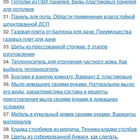
30.
Потолки из ПВХ панелей. Виды пластиковых панелей
для потолков
31.
Панель для пола. Области применения влагостойкой
шпунтованной ДСП
32.
Газовая плита от баллона для дачи. Преимущества
газовых плит для дачи
33.
Щиты из прессованной стружки. 5 этапов
изготовления
34.
Теплоноситель для отопления частного дома. Как
выбрать теплоноситель
35.
Бортики в ванную комнату. Вариант 2: пластиковые
36.
Мыло домашнее своими руками. Натуральное мыло:
его виды, характеристика состава и рецепты
приготовления мыла своими руками в домашних
условиях
37.
Мебель в кукольный домик своими руками. Варианты
материалов
38.
Кладка столбиков из кирпича. Техника кладки столбов
39.
Цветы из гофрированной бумаги, как сделать.