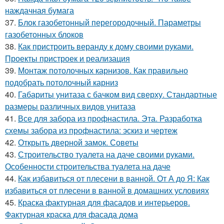
наждачная бумага
37.
Блок газобетонный перегородочный. Параметры
газобетонных блоков
38.
Как пристроить веранду к дому своими руками.
Проекты пристроек и реализация
39.
Монтаж потолочных карнизов. Как правильно
подобрать потолочный карниз
40.
Габариты унитаза с бачком вид сверху. Стандартные
размеры различных видов унитаза
41.
Все для забора из профнастила. Эта. Разработка
схемы забора из профнастила: эскиз и чертеж
42.
Открыть дверной замок. Советы
43.
Строительство туалета на даче своими руками.
Особенности строительства туалета на даче
44.
Как избавиться от плесени в ванной. От А до Я: Как
избавиться от плесени в ванной в домашних условиях
45.
Краска фактурная для фасадов и интерьеров.
Фактурная краска для фасада дома