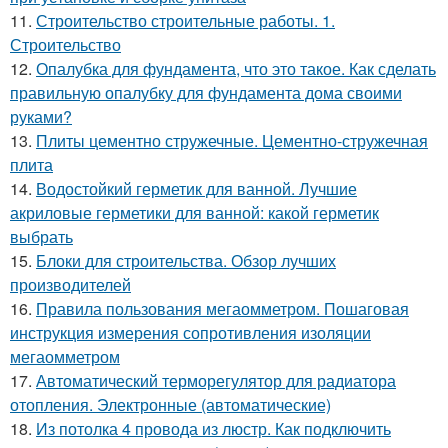
11.
Строительство строительные работы. 1.
Строительство
12.
Опалубка для фундамента, что это такое. Как сделать
правильную опалубку для фундамента дома своими
руками?
13.
Плиты цементно стружечные. Цементно-стружечная
плита
14.
Водостойкий герметик для ванной. Лучшие
акриловые герметики для ванной: какой герметик
выбрать
15.
Блоки для строительства. Обзор лучших
производителей
16.
Правила пользования мегаомметром. Пошаговая
инструкция измерения сопротивления изоляции
мегаомметром
17.
Автоматический терморегулятор для радиатора
отопления. Электронные (автоматические)
18.
Из потолка 4 провода из люстр. Как подключить