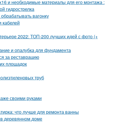
х16 и необходимые материалы для его монтажа :
ой гидрострелка
 обрабатывать вагонку
и кабелей
терьере 2022: ТОП-200 лучших идей с фото (+
ание и опалубка для фундамента
ься за реставрацию
ких площадок
полиэтиленовых труб
араже своими руками
тирка: что лучше для ремонта ванны
ы в деревянном доме