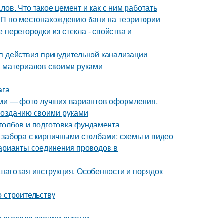
ов. Что такое цемент и как с ним работать
иП по местонахождению бани на территории
перегородки из стекла - свойства и
п действия принудительной канализации
х материалов своими руками
ага
ками — фото лучших вариантов оформления.
созданию своими руками
столбов и подготовка фундамента
 забора с кирпичными столбами: схемы и видео
арианты соединения проводов в
аговая инструкция. Особенности и порядок
о строительству
 огорода своими руками