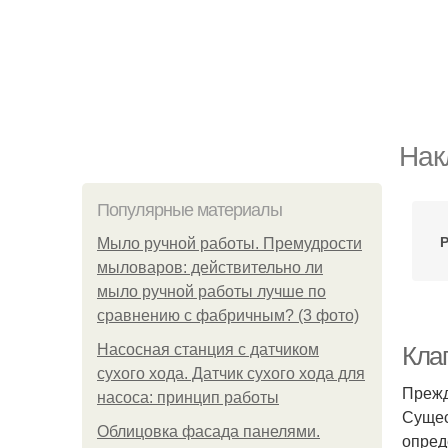
Нак
Популярные материалы
Р
Мыло ручной работы. Премудрости
мыловаров: действительно ли
мыло ручной работы лучше по
сравнению с фабричным? (3 фото)
Насосная станция с датчиком
Кла
сухого хода. Датчик сухого хода для
Прежд
насоса: принцип работы
Сущес
Облицовка фасада панелями.
опред