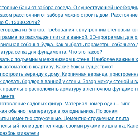
стояние бани от забора соседа. О существующей необходи
каком расстоянии от забора можно строить дом. Расстояние
по С. 13330.2019?
егородка из блоков. Требования к внутренним стеновым ко
грамма по раскладке плитки в ванной. 3D-программы для р
вильная собачья будка. Как выбрать параметры собачьего 
атура сетка для фундамента. Что это такое?
вать с подъемным механизмом к стене. Наиболее важные х
к автоматов в квартиру. Какие боксы существуют
 построить веранду к дому. Кирпичная веранда, пристроенн
к сделать бордюр в ванной у стены. Зазор между стеной и 
к правильно расположить арматуру в ленточном фундамент
амента
готовление садовых фигур. Материал номер один – гипс
кая обычно температура в холодильнике. По зонам
иты цементно стружечные. Цементно-стружечная плита
пельный полив для теплицы своими руками из шланга. Капе
разбрызгиватели