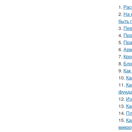
1.
Рас
2.
На 
быть 
3.
Пер
4.
Про
5.
Пра
6.
Арм
7.
Кро
8.
Бло
9.
Как
10.
Ка
11.
Ка
фунд
12.
Из
13.
Ка
14.
Пл
15.
Ка
микро