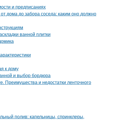
мости и предписаниях
 от дома до забора соседа: каким оно должно
нструкциям
аскладки ванной плитки
домика
арактеристики
ая к дому
ванной и выбор бордюра
е. Преимущества и недостатки ленточного
льный полив: капельницы, спринклеры,