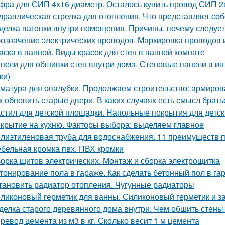
фра для СИП 4х16 диаметр. Осталось купить провод СИП 2
дравлическая стрелка для отопления. Что представляет соб
делка вагонки внутри помещения. Причины, почему следует
означение электрических проводов. Маркировка проводов 
аска в ванной. Виды красок для стен в ванной комнате
нели для обшивки стен внутри дома. Стеновые панели в ин
ки)
матура для опалубки. Продолжаем строительство: армиров
к обновить старые двери. В каких случаях есть смысл брат
стил для детской площадки. Напольные покрытия для детс
крытие на кухню. Факторы выбора: выделяем главное
лиэтиленовая труба для водоснабжения. 11 преимуществ 
бельная кромка пвх. ПВХ кромки
орка щитов электрических. Монтаж и сборка электрощитка
тонирование пола в гараже. Как сделать бетонный пол в г
тановить радиатор отопления. Чугунные радиаторы
ликоновый герметик для ванны. Силиконовый герметик и за
делка старого деревянного дома внутри. Чем обшить стен
ревод цемента из м3 в кг. Сколько весит 1 м цемента