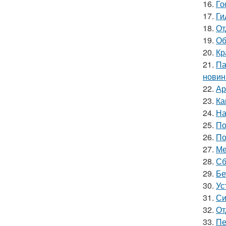
16.
Го
17.
Ги
18.
От
19.
Об
20.
Кр
21.
Па
новин
22.
Ар
23.
Ка
24.
На
25.
По
26.
По
27.
Ме
28.
Сб
29.
Бе
30.
Ус
31.
Си
32.
От
33.
Пе