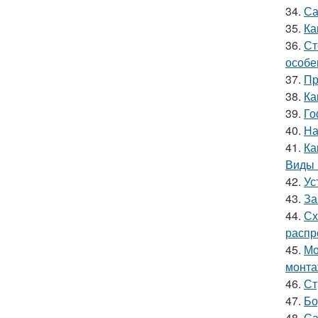
34.
Са
35.
Ка
36.
Ст
особе
37.
Пр
38.
Ка
39.
Го
40.
На
41.
Ка
Виды 
42.
Ус
43.
За
44.
Сх
распр
45.
Мо
монт
46.
Ст
47.
Бо
48.
Са