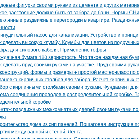
довые фигурки своими руками из цемента и других материал
кое расстояние должно быть от забора до бани. Нормы СН
еклянные раздвижные перегородки в квартире. Раздвижные 
нности
инудительный насос для канализации. Устройство и принци
к сделать высокую клумбу. Клумбы для цветов из подручны
фра для силового кабеля. Применение гофры
ждачная бумага 120 зернистость. Что такое наждачная бум
к сделать пруд своими руками на участке. Пруд своими ру
конструкций, формы и размеры + простой мастер-класс по 
тановка кирпичных столбов для забора. Расчет кирпичных 
бор с кирпичными столбами своими руками. Фундамент для
ема соединения проводов в распределительной коробке. В
еделительной коробке
нтаж раздвижных межкомнатных дверей своими руками пош
ажа
роительство дома из сип панелей. Пошаговая инструкция п
ртик между ванной и стеной. Лента
довые фигурки своими руками. Садовые фигуры для сада и