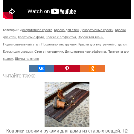
Категории:
Декоративная краска
,
Краска для стен
,
Декоративные краски
,
Краски
для стен
,
Квартиры с фото
,
Краска с эффектом
,
Ворсистая ткань
,
Подготовительный этап
,
Пошаговая инструкция
,
Краска для внутренней отделки
,
Краски для окраски
,
Стен в помещении
,
Дополнительные эффекты
,
Пигменты для
красок
,
Шелка на стене
Читайте также
Коврики своими руками для дома из старых вещей. 12