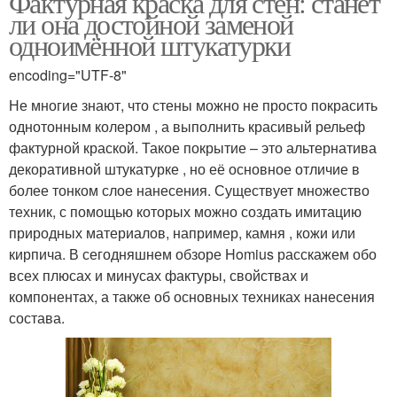
Фактурная краска для стен: станет
ли она достойной заменой
одноимённой штукатурки
encoding="UTF-8"
Алкидная краска
Силикатная краска
Не многие знают, что стены можно не просто покрасить
однотонным колером , а выполнить красивый рельеф
фактурной краской. Такое покрытие – это альтернатива
декоративной штукатурке , но её основное отличие в
Акриловая краска
Силиконовая краска
более тонком слое нанесения. Существует множество
техник, с помощью которых можно создать имитацию
природных материалов, например, камня , кожи или
кирпича. В сегодняшнем обзоре Homius расскажем обо
Поливинилацетатнная
Латексная краска
всех плюсах и минусах фактуры, свойствах и
краска
компонентах, а также об основных техниках нанесения
состава.
Краска для внутренней
Краски для стен
отделки