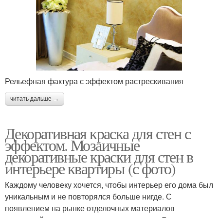
Декоративная краска
Декоративные краски
Рельефная фактура с эффектом растрескивания
Дополнительные
Краски для окраски
эффекты
читать дальше →
Декоративная краска для стен с
эффектом. Мозаичные
Пигменты для красок
декоративные краски для стен в
интерьере квартиры (с фото)
Каждому человеку хочется, чтобы интерьер его дома был
уникальным и не повторялся больше нигде. С
появлением на рынке отделочных материалов