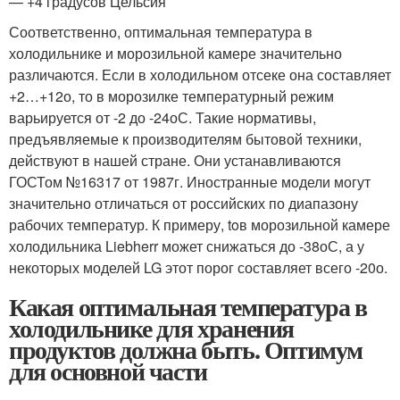
— +4 градусов Цельсия
Соответственно, оптимальная температура в
холодильнике и морозильной камере значительно
различаются. Если в холодильном отсеке она составляет
+2…+12
о
, то в морозилке температурный режим
варьируется от -2 до -24
о
С. Такие нормативы,
предъявляемые к производителям бытовой техники,
действуют в нашей стране. Они устанавливаются
ГОСТом №16317 от 1987г. Иностранные модели могут
значительно отличаться от российских по диапазону
рабочих температур. К примеру, t
o
в морозильной камере
холодильника Liebherr может снижаться до -38
о
С, а у
некоторых моделей LG этот порог составляет всего -20
о
.
Какая оптимальная температура в
холодильнике для хранения
продуктов должна быть. Оптимум
для основной части