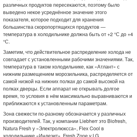
различных продуктов пересекаются, поэтому было
выведено некое усреднённое значение этого
показателя, которое подходит для хранения
большинства скоропортящихся продуктов —
температура в холодильнике должна быть от +2 °С до +4
°С.
Заметим, что действительное распределение холода не
совпадает с установленными рабочими значениями. Так,
температура в таком холодильнике, как «Атлант» с
нижним размещением морозильника, распределяется от
самой низкой на нижних полках до самой высокой на
полках дверцы. Если аппарат не открывать долгое
время, то условия в нём максимально выравниваются и
приближаются к установленным параметрам.
Зoнa свeжeсти по-разному обозначается у различных
производителей. Так, у компании Liebherr это Biofresh,
Nаturа Frеsh у «Электролюксса», Flех Cооl в
холодильнике «Индезит», Fresh Zоnе у LG.