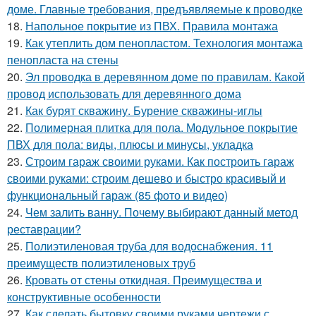
доме. Главные требования, предъявляемые к проводке
18.
Напольное покрытие из ПВХ. Правила монтажа
19.
Как утеплить дом пенопластом. Технология монтажа
пенопласта на стены
20.
Эл проводка в деревянном доме по правилам. Какой
провод использовать для деревянного дома
21.
Как бурят скважину. Бурение скважины-иглы
22.
Полимерная плитка для пола. Модульное покрытие
ПВХ для пола: виды, плюсы и минусы, укладка
23.
Строим гараж своими руками. Как построить гараж
своими руками: строим дешево и быстро красивый и
функциональный гараж (85 фото и видео)
24.
Чем залить ванну. Почему выбирают данный метод
реставрации?
25.
Полиэтиленовая труба для водоснабжения. 11
преимуществ полиэтиленовых труб
26.
Кровать от стены откидная. Преимущества и
конструктивные особенности
27.
Как сделать бытовку своими руками чертежи с