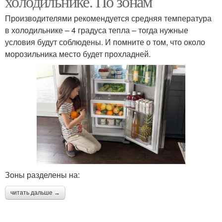
холодильнике. По зонам
Производителями рекомендуется средняя температура
в холодильнике – 4 градуса тепла – тогда нужные
Ремонт при высокой
Нормальная
условия будут соблюдены. И помните о том, что около
температуре
температура
морозильника место будет прохладней.
Камера при
Температура в
отрицательных
морозилке
температурах
Температуры в
двухкамерном
Реальная температура
холодильнике
Зоны разделены на:
читать дальше →
Благоприятная
Температура для
температура
купания