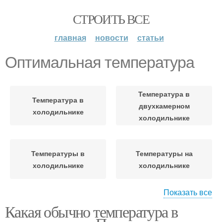
СТРОИТЬ ВСЕ
главная
новости
статьи
Оптимальная температура
Температура в
Температура в
двухкамерном
холодильнике
холодильнике
Температуры в
Температуры на
холодильнике
холодильнике
Показать все
Какая обычно температура в
Контроль за
Температура в
температурой
холодильной камере