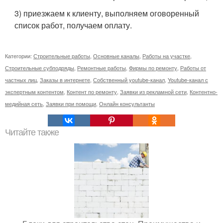
3) приезжаем к клиенту, выполняем оговоренный
список работ, получаем оплату.
Категории:
Строительные работы
,
Основные каналы
,
Работы на участке
,
Строительные субподряды
,
Ремонтные работы
,
Фирмы по ремонту
,
Работы от
частных лиц
,
Заказы в интернете
,
Собственный youtube-канал
,
Youtube-канал с
экспертным контентом
,
Контент по ремонту
,
Заявки из рекламной сети
,
Контентно-
медийная сеть
,
Заявки при помощи
,
Онлайн консультанты
Читайте также