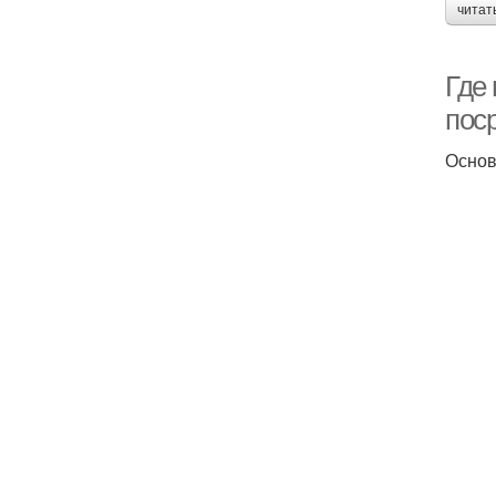
читат
Где 
пос
Основ