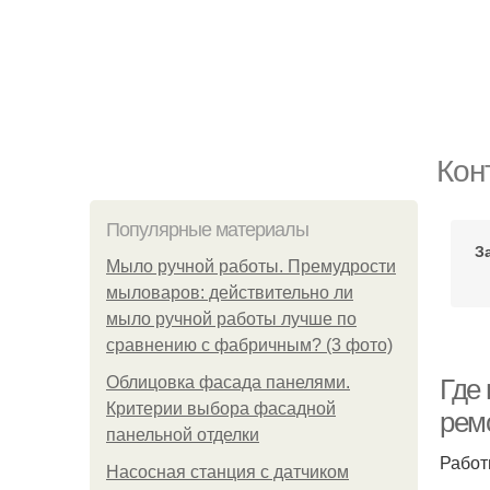
Кон
Популярные материалы
З
Мыло ручной работы. Премудрости
мыловаров: действительно ли
мыло ручной работы лучше по
сравнению с фабричным? (3 фото)
Облицовка фасада панелями.
Где
Критерии выбора фасадной
рем
панельной отделки
Работ
Насосная станция с датчиком