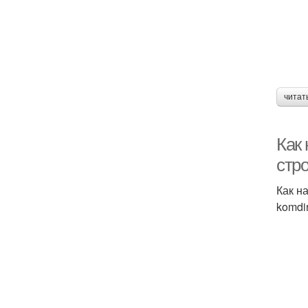
читат
Как 
стро
Как на
komdi