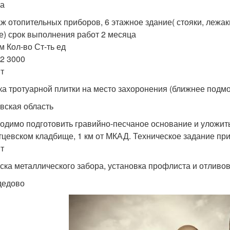
а
ж отопительных приборов, 6 этажное здание( стояки, лежаки
е) срок выполнения работ 2 месяца
м Кол-во Ст-ть ед
82 3000
т
ка тротуарной плитки на место захоронения (ближнее подмос
вская область
одимо подготовить гравийно-песчаное основание и уложить
тцевском кладбище, 1 км от МКАД. Техническое задание при
т
ска металлического забора, установка профлиста и отливов
дедово