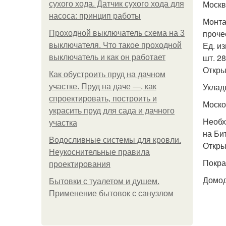
Москв
сухого хода. Датчик сухого хода для
насоса: принцип работы
Монта
проче
Проходной выключатель схема на 3
Ед. из
выключателя. Что такое проходной
шт. 2
выключатель и как он работает
Откры
Как обустроить пруд на дачном
Уклад
участке. Пруд на даче —, как
спроектировать, построить и
Моско
украсить пруд для сада и дачного
Необх
участка
на Би
Водосливные системы для кровли.
Откры
Неукоснительные правила
Покра
проектирования
Домо
Бытовки с туалетом и душем.
Применение бытовок с санузлом