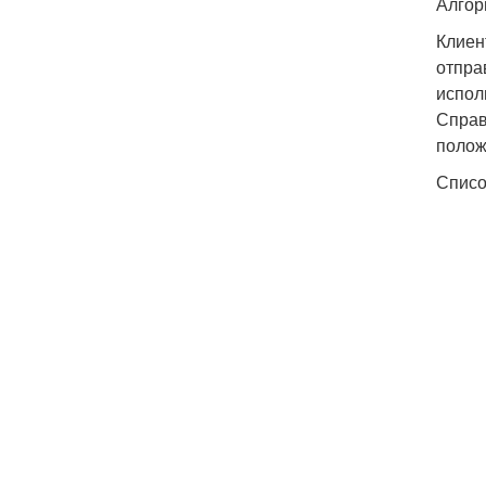
Алгор
Клиен
отпра
испол
Справ
полож
Списо