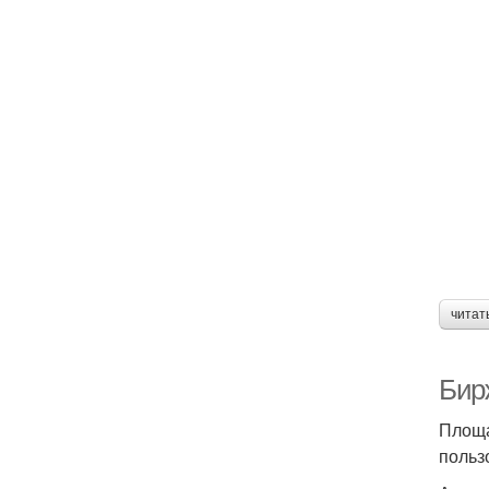
читат
Бир
Площа
польз