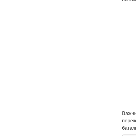
Важны
переж
батал