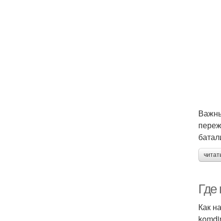
Важны
переж
батал
читат
Где 
Как на
komdi