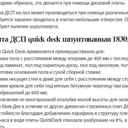
одимо обрезать, это делается при помощи дисковой плиты.
ка ДСП на пол может производиться при помощи различных 
буется заранее проделать в плитах небольшие отверстия.
буют наличия шуруповерта.
та ДСП quick deck шпунтованная 1830
 Quick Deck применяется преимущественно для:
тажа пола с расстоянием между опорами до 400 мм с после
од ламинат, пол под паркетную доску, пол под линолеум, по
готовки основания пола и сухой сборной стяжки;
ивки несущих стен в доме для себя с расстоянием между ст
ивки кровли для себя под мягкую битумную черепицу при 
обрешеткой до 600 мм;
отовления не многоразовой опалубки малой высоты для зали
 Квик Дек в отличие от других древесно-стружечных плит
стойкости благодаря добавлению парафина в структуру пли
 часа в воде плиты QuickDeck показали разбухание на 8%, 
3%.