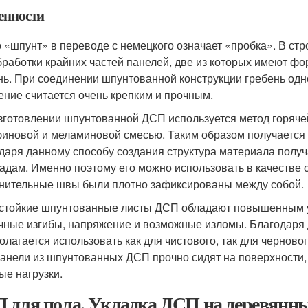
енности
 «шпунт» в переводе с немецкого означает «пробка». В с
бработки крайних частей панелей, две из которых имеют ф
нь. При соединении шпунтованной конструкции гребень одно
ение считается очень крепким и прочным.
зготовлении шпунтованной ДСП используется метод горячей
иновой и меламиновой смесью. Таким образом получается 
даря данному способу создания структура материала полу
адам. Именно поэтому его можно использовать в качестве 
нительные швы были плотно зафиксированы между собой.
стойкие шпунтованные листы ДСП обладают повышенным у
чные изгибы, напряжение и возможные изломы. Благодаря 
олагается использовать как для чистового, так для чернов
панели из шпунтованных ДСП прочно сидят на поверхности,
ые нагрузки.
 для пола. Укладка ДСП на деревянн