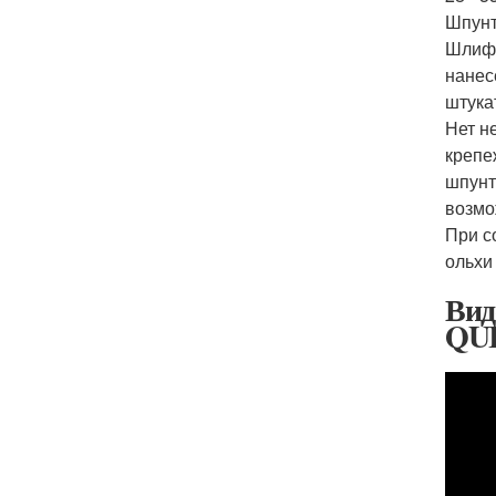
Шпунт
Шлифо
нанес
штука
Нет н
крепе
шпунт
возмо
При с
ольхи
Вид
QUI