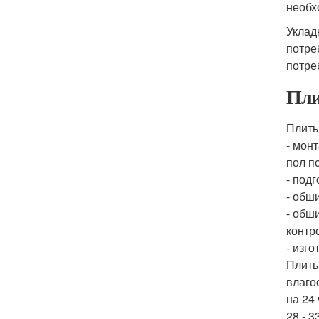
необх
Уклад
потре
потре
Пли
Плиты
- мон
пол п
- под
- обш
- обш
контр
- изг
Плиты
влаго
на 24
28 - 3