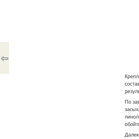
⇦
Крепл
соста
резул
По за
засых
линол
обойт
Далек