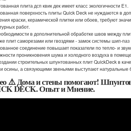
ованная плита дсп квик дек имеет класс экологичности Е1.
ванная поверхность плиты Quick Deck не нуждаются в доп
ения краски, керамической плитки или обоев, требуют зна
турных работ.
еобходимости в дополнительной обработке швов между пли
же плит саморезами или гвоздями - замок системы шип-паз 
ованное соединение повышает показатели по тепло- и звук
жности проникновения шума и холодного воздуха в помеще
оздании строительных шпунтованных плит QuickDeck в каче
 и осины, а связующими звеньями выступают натуральные
ео ⚠️ Дома и стены помогают! Шпунто
CK DECK. Опыт и Мнение.