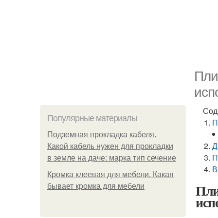
Пли
исп
Сод
Популярные материалы
П
Подземная прокладка кабеля.
Д
Какой кабель нужен для прокладки
П
в земле на даче: марка тип сечение
В
Кромка клеевая для мебели. Какая
Пли
бывает кромка для мебели
исп