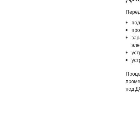
Перед
под
про
зар
эле
уст
уст
Проце
проме
под Д