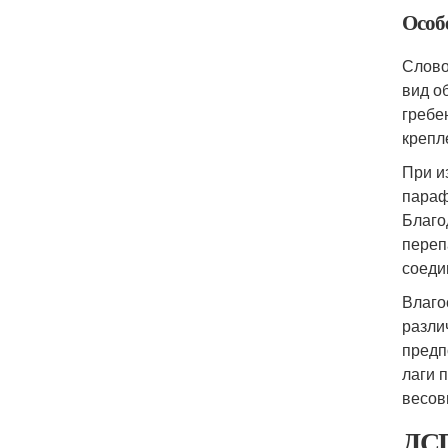
Особ
Слово
вид о
гребе
крепл
При и
параф
Благо
переп
соеди
Влаго
разли
предп
лаги 
весов
ДСП