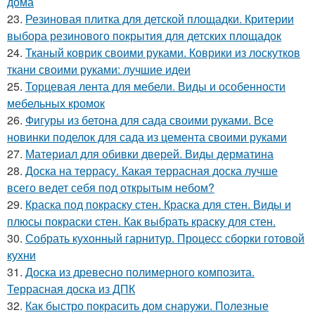
дома
23.
Резиновая плитка для детской площадки. Критерии
выбора резинового покрытия для детских площадок
24.
Тканый коврик своими руками. Коврики из лоскутков
ткани своими руками: лучшие идеи
25.
Торцевая лента для мебели. Виды и особенности
мебельных кромок
26.
Фигуры из бетона для сада своими руками. Все
новинки поделок для сада из цемента своими руками
27.
Материал для обивки дверей. Виды дерматина
28.
Доска на террасу. Какая террасная доска лучше
всего ведет себя под открытым небом?
29.
Краска под покраску стен. Краска для стен. Виды и
плюсы покраски стен. Как выбрать краску для стен.
30.
Собрать кухонный гарнитур. Процесс сборки готовой
кухни
31.
Доска из древесно полимерного композита.
Террасная доска из ДПК
32.
Как быстро покрасить дом снаружи. Полезные