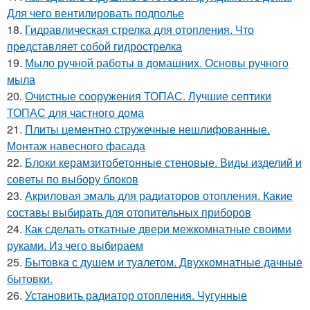
Для чего вентилировать подполье
18.
Гидравлическая стрелка для отопления. Что
представляет собой гидрострелка
19.
Мыло ручной работы в домашних. Основы ручного
мыла
20.
Очистные сооружения ТОПАС. Лучшие септики
ТОПАС для частного дома
21.
Плиты цементно стружечные нешлифованные.
Монтаж навесного фасада
22.
Блоки керамзитобетонные стеновые. Виды изделий и
советы по выбору блоков
23.
Акриловая эмаль для радиаторов отопления. Какие
составы выбирать для отопительных приборов
24.
Как сделать откатные двери межкомнатные своими
руками. Из чего выбираем
25.
Бытовка с душем и туалетом. Двухкомнатные дачные
бытовки.
26.
Установить радиатор отопления. Чугунные