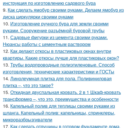
инструкция по изготовлению садового бура
9.
Как сделать ямобур своими руками. Делаем ямобур из
диска циркулярки своими руками
10.
Изготовление ручного бура для земли своими
руками. Сооружение разъёмной буровой трубы
11.
Садовые фигурки из цемента своими руками.
Нюансы работы с цементным раствором
12.
Как делают откосы в пластиковых окнах внутри
квартиры. Какие откосы лучше для пластиковых окон?
13.
Трубы водопроводные полиэтиленовые. Способ
изготовления, технические характеристики и ГОСТы
14.
Линолеумная плитка для пола. Поливиниловая
плитка –, что это такое?
15.
Откидная двуспальная кровать. 2 в 1 Шкаф-кровать
трансформер –, что это, преимущества и особенности
16.
Капельный полив для теплицы своими руками из
шланга. Капельный полив: капельницы, спринклеры,
микроразбрызгиватели
17.
Как сделать отдушины в готовом фундаменте дома.