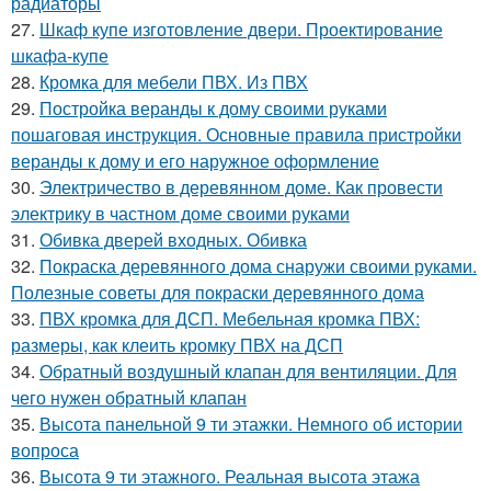
радиаторы
27.
Шкаф купе изготовление двери. Проектирование
шкафа-купе
28.
Кромка для мебели ПВХ. Из ПВХ
29.
Постройка веранды к дому своими руками
пошаговая инструкция. Основные правила пристройки
веранды к дому и его наружное оформление
30.
Электричество в деревянном доме. Как провести
электрику в частном доме своими руками
31.
Обивка дверей входных. Обивка
32.
Покраска деревянного дома снаружи своими руками.
Полезные советы для покраски деревянного дома
33.
ПВХ кромка для ДСП. Мебельная кромка ПВХ:
размеры, как клеить кромку ПВХ на ДСП
34.
Обратный воздушный клапан для вентиляции. Для
чего нужен обратный клапан
35.
Высота панельной 9 ти этажки. Немного об истории
вопроса
36.
Высота 9 ти этажного. Реальная высота этажа