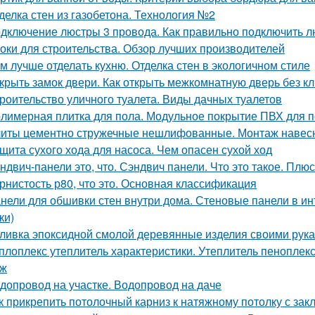
делка стен из газобетона. Технология №2
дключение люстры 3 провода. Как правильно подключить лю
оки для строительства. Обзор лучших производителей
м лучше отделать кухню. Отделка стен в экологичном стиле
крыть замок двери. Как открыть межкомнатную дверь без к
роительство уличного туалета. Виды дачных туалетов
лимерная плитка для пола. Модульное покрытие ПВХ для п
иты цементно стружечные нешлифованные. Монтаж навес
щита сухого хода для насоса. Чем опасен сухой ход
ндвич-панели это, что. Сэндвич панели. Что это такое. Плю
рнистость р80, что это. Основная классификация
нели для обшивки стен внутри дома. Стеновые панели в ин
ки)
ливка эпоксидной смолой деревянные изделия своими рук
плоплекс утеплитель характеристики. Утеплитель пеноплек
аж
допровод на участке. Водопровод на даче
к прикрепить потолочный карниз к натяжному потолку с за