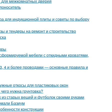
ов для межкомнатных дверей
плоноситель
ера для индукционной плиты и советы по выбору
зы и тендеры на ремонт и строительство
ска
фры
сформируемой мебели с откидными кроватями,
 3, 4 и более проводами — основные правила и
ружные откосы для пластиковых окон
 чего нужна грунтовка?
ик из старых вещей и футболок своими руками
омали Базиум
собенности конструкции