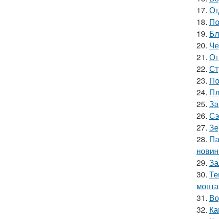
17.
От
18.
По
19.
Бл
20.
Че
21.
От
22.
Ст
23.
По
24.
Пл
25.
За
26.
Сэ
27.
Зе
28.
Па
новин
29.
За
30.
Те
монт
31.
Во
32.
Ка