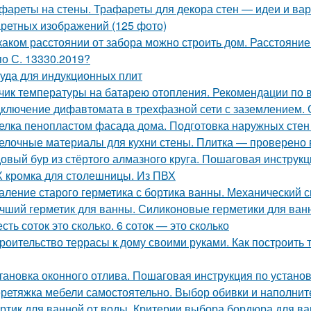
фареты на стены. Трафареты для декора стен — идеи и ва
ретных изображений (125 фото)
каком расстоянии от забора можно строить дом. Расстояние
по С. 13330.2019?
уда для индукционных плит
чик температуры на батарею отопления. Рекомендации по 
ключение дифавтомата в трехфазной сети с заземлением.
елка пенопластом фасада дома. Подготовка наружных стен
елочные материалы для кухни стены. Плитка — проверено
овый бур из стёртого алмазного круга. Пошаговая инструкц
 кромка для столешницы. Из ПВХ
аление старого герметика с бортика ванны. Механический 
чший герметик для ванны. Силиконовые герметики для ван
сть соток это сколько. 6 соток — это сколько
роительство террасы к дому своими руками. Как построить т
тановка оконного отлива. Пошаговая инструкция по устано
ретяжка мебели самостоятельно. Выбор обивки и наполнит
ртик для ванной от воды. Критерии выбора бордюра для в