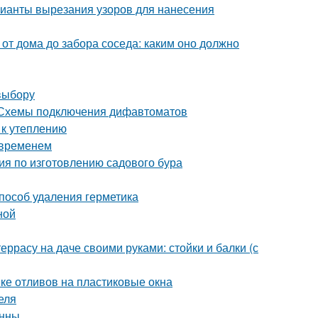
рианты вырезания узоров для нанесения
 от дома до забора соседа: каким оно должно
выбору
 Схемы подключения дифавтоматов
 к утеплению
 временем
ия по изготовлению садового бура
способ удаления герметика
ной
еррасу на даче своими руками: стойки и балки (с
вке отливов на пластиковые окна
еля
анны