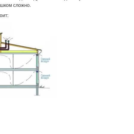
ишком сложно.
оит: