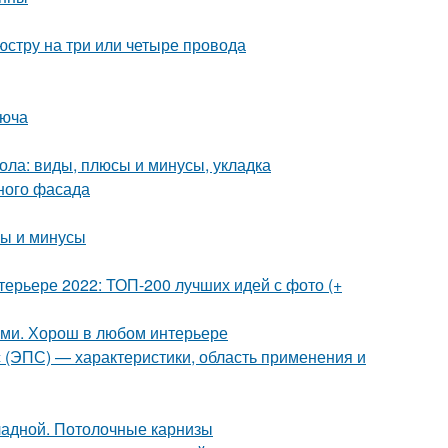
стру на три или четыре провода
люча
ола: виды, плюсы и минусы, укладка
ного фасада
сы и минусы
терьере 2022: ТОП-200 лучших идей с фото (+
ами. Хорош в любом интерьере
с (ЭПС) — характеристики, область применения и
кладной. Потолочные карнизы