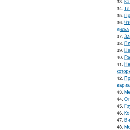
33.
Ка
34.
Те
35.
Пр
36.
Чт
диска
37.
За
38.
Пл
39.
Це
40.
Го
41.
Не
котор
42.
Пр
вариа
43.
Ме
44.
От
45.
Гр
46.
Ко
47.
Ви
48.
Мо