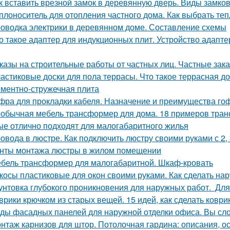
к вставить врезной замок в деревянную дверь. Виды замк
плоноситель для отопления частного дома. Как выбрать те
оводка электрики в деревянном доме. Составление схемы
о такое адаптер для индукционных плит. Устройство адапт
казы на строительные работы от частных лиц. Частные зака
астиковые доски для пола террасы. Что такое террасная до
ментно-стружечная плита
фра для прокладки кабеля. Назначение и преимущества го
обычная мебель трансформер для дома. 18 примеров тран
ые отлично подходят для малогабаритного жилья
овода в люстре. Как подключить люстру своими руками с 2,
нты монтажа люстры в жилом помещении
бель трансформер для малогабаритной. Шкаф-кровать
косы пластиковые для окон своими руками. Как сделать на
унтовка глубокого проникновения для наружных работ. Для
врики крючком из старых вещей. 15 идей, как сделать ковр
ды фасадных панелей для наружной отделки офиса. Вы сл
нтаж карнизов для штор. Потолочная гардина: описания, о