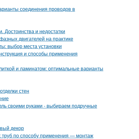
арианты соединения проводов в
и. Достоинства и недостатки
фазных двигателей на практике
ты: выбор места установки
нструкция и способы применения
плиткой и ламинатом: оптимальные варианты
отделки стен
ение
бель своими руками - выбираем подручные
овый декор
 труб по способу применения — монтаж