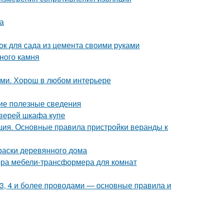
а
ок для сада из цемента своими руками
ного камня
ами. Хорош в любом интерьере
щие полезные сведения
дверей шкафа купе
ция. Основные правила пристройки веранды к
раски деревянного дома
ора мебели-трансформера для комнат
 3, 4 и более проводами — основные правила и