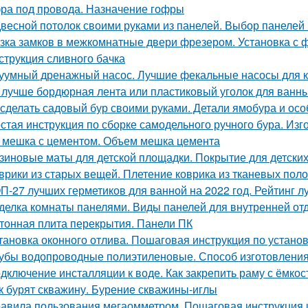
ра под провода. Назначение гофры
весной потолок своими руками из панелей. Выбор панелей 
зка замков в межкомнатные двери фрезером. Установка с 
струкция сливного бачка
уумный дренажный насос. Лучшие фекальные насосы для 
 лучше бордюрная лента или пластиковый уголок для ванн
 сделать садовый бур своими руками. Детали ямобура и осо
стая инструкция по сборке самодельного ручного бура. Изг
 мешка с цементом. Объем мешка цемента
зиновые маты для детской площадки. Покрытие для детски
врики из старых вещей. Плетение коврика из тканевых поло
П-27 лучших герметиков для ванной на 2022 год. Рейтинг л
делка комнаты панелями. Виды панелей для внутренней от
тонная плита перекрытия. Панели ПК
тановка оконного отлива. Пошаговая инструкция по устано
убы водопроводные полиэтиленовые. Способ изготовления,
дключение инсталляции к воде. Как закрепить раму с ёмко
к бурят скважину. Бурение скважины-иглы
авила пользования мегаомметром. Пошаговая инструкция 