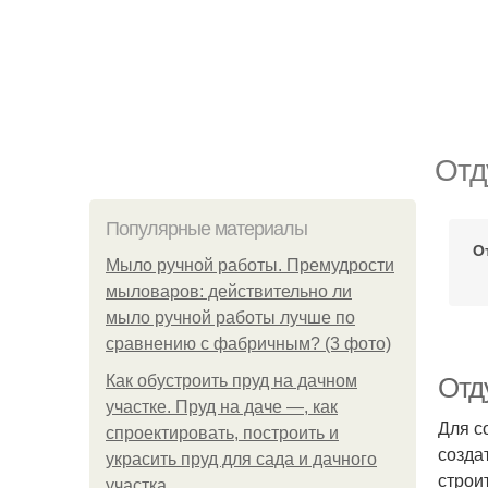
Отд
Популярные материалы
О
Мыло ручной работы. Премудрости
мыловаров: действительно ли
мыло ручной работы лучше по
сравнению с фабричным? (3 фото)
Как обустроить пруд на дачном
Отд
участке. Пруд на даче —, как
Для с
спроектировать, построить и
созда
украсить пруд для сада и дачного
строи
участка