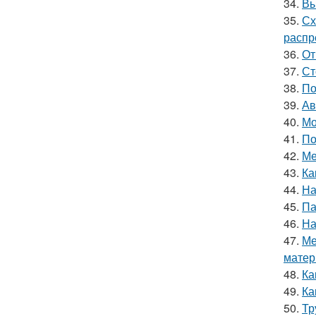
34.
Вы
35.
Сх
распр
36.
От
37.
Ст
38.
По
39.
Ав
40.
Мо
41.
По
42.
Ме
43.
Ка
44.
На
45.
Па
46.
На
47.
Ме
матер
48.
Ка
49.
Ка
50.
Тр