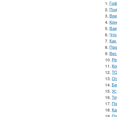
1.
Гоф
2.
Под
3.
Вре
4.
Кон
5.
Вак
6.
Что
7.
Как
8.
Про
9.
Вес
10.
Ре
11.
Ко
12.
ТО
13.
От
14.
Бе
15.
Ус
16.
Тр
17.
По
18.
Ка
19.
Пр