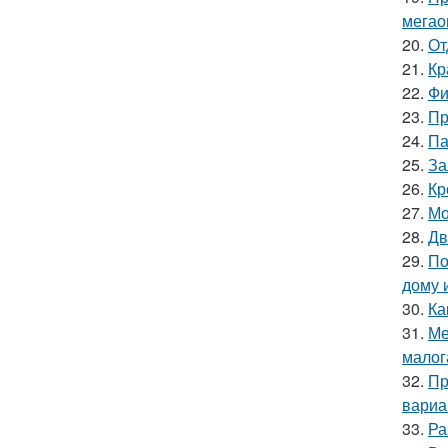
мегао
20.
От
21.
Кр
22.
Фи
23.
Пр
24.
Па
25.
За
26.
Кр
27.
Мо
28.
Дв
29.
По
дому 
30.
Ка
31.
Ме
малог
32.
Пр
вариа
33.
Ра