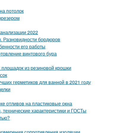
на потолок
фрезером
канализации 2022
ы. Разновидности бордюров
бенности его работы
отовление винтового бура
х площадок из резиновой крошки
сок
учших герметиков для ванной в 2021 году
делки
вке отливов на пластиковые окна
 технические характеристики и ГОСТы
стью?
измерения сопротивления изоляции