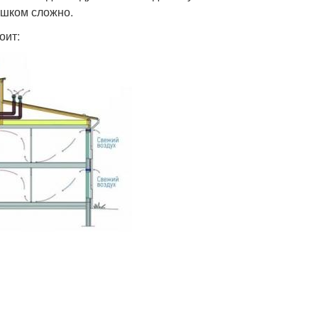
ишком сложно.
оит: