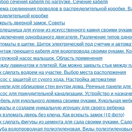
бор сечения кабеля по нагрузке. Сечение кабеля
ема соединения проводов в распределительной коробке. В
еделительной коробке
крыть дверной замок. Советы
олешница для кухни из искусственного камня своими рукам
дключение однофазного двигателя. Различение типов одно
томаты в щитке. Щиток электрический под счетчик и автома
нтаж греющего кабеля для водопровода своими руками. Ко
гружной насос малышок. Область применения
жду ламинатом и плиткой. Как можно закрыть стык между 
к сделать водоем на участке. Выбор места расположения
сос с защитой от сухого хода. Настройка автоматики
нели для облицовки стен внутри дома. Реечные панели для 
сос для принудительной канализации. Устройство и назнач
бель для кукольного домика своими руками. Кукольная ме
иалы и создаем уникальную игрушку для своего ребенка
к взломать дверь без ключа. Как вскрыть замок (10 фото)
к сделать фигуры из цемента для сада своими руками. Сад
уба водопроводная полиэтиленовая. Виды полиэтиленовых