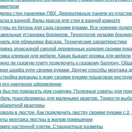
мметром
делка стен панелями ПВХ. Декоративные панели из пластик
аска в ванной. Виды красок для стен в ванной комнате
гуры из бетона для сада своими руками. Все новинки подел
авильная установка бордюров. Технология укладки бордюр
нель для облицовки фасада. Технические характеристики
ливка эпоксидной смолой деревянные изделия своими рук
омка клеевая для мебели. Какая бывает кромка для мебели
жно ли газовую плиту подключить к газовому баллону. Об
ери шкафа купе своими руками. Другие способы монтажа 
стройка веранды к дому своими руками пошаговая инструк
и его наружное оформление
к быстро покрасить дом снаружи. Полезные советы для пок
бель трансформеры для маленьких квартир. Тонкости выб
абаритной квартиры
овода в люстре. Как подключить люстру своими руками с 2,
нты монтажа люстры в жилом помещении
змер настенной плитки. Стандартные размеры