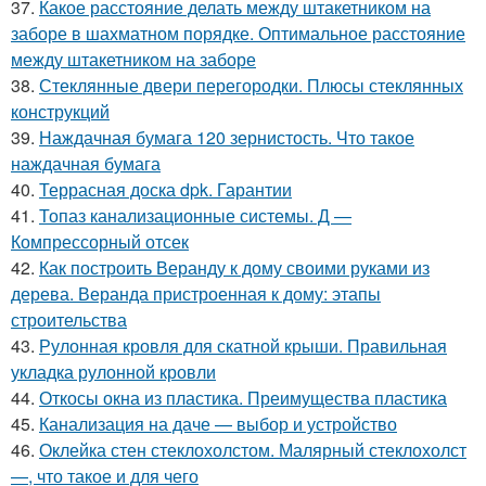
37.
Какое расстояние делать между штакетником на
заборе в шахматном порядке. Оптимальное расстояние
между штакетником на заборе
38.
Стеклянные двери перегородки. Плюсы стеклянных
конструкций
39.
Наждачная бумага 120 зернистость. Что такое
наждачная бумага
40.
Террасная доска dpk. Гарантии
41.
Топаз канализационные системы. Д —
Компрессорный отсек
42.
Как построить Веранду к дому своими руками из
дерева. Веранда пристроенная к дому: этапы
строительства
43.
Рулонная кровля для скатной крыши. Правильная
укладка рулонной кровли
44.
Откосы окна из пластика. Преимущества пластика
45.
Канализация на даче — выбор и устройство
46.
Оклейка стен стеклохолстом. Малярный стеклохолст
—, что такое и для чего