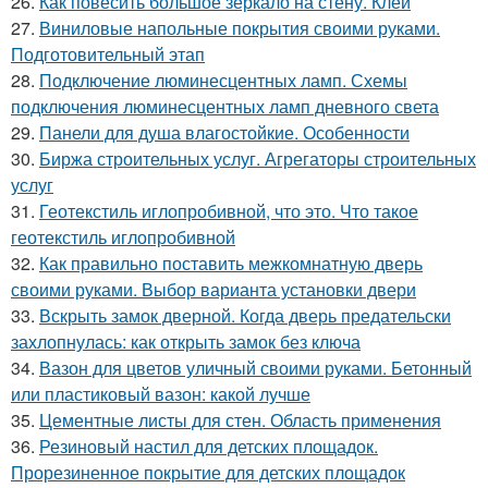
26.
Как повесить большое зеркало на стену. Клей
27.
Виниловые напольные покрытия своими руками.
Подготовительный этап
28.
Подключение люминесцентных ламп. Схемы
подключения люминесцентных ламп дневного света
29.
Панели для душа влагостойкие. Особенности
30.
Биржа строительных услуг. Агрегаторы строительных
услуг
31.
Геотекстиль иглопробивной, что это. Что такое
геотекстиль иглопробивной
32.
Как правильно поставить межкомнатную дверь
своими руками. Выбор варианта установки двери
33.
Вскрыть замок дверной. Когда дверь предательски
захлопнулась: как открыть замок без ключа
34.
Вазон для цветов уличный своими руками. Бетонный
или пластиковый вазон: какой лучше
35.
Цементные листы для стен. Область применения
36.
Резиновый настил для детских площадок.
Прорезиненное покрытие для детских площадок